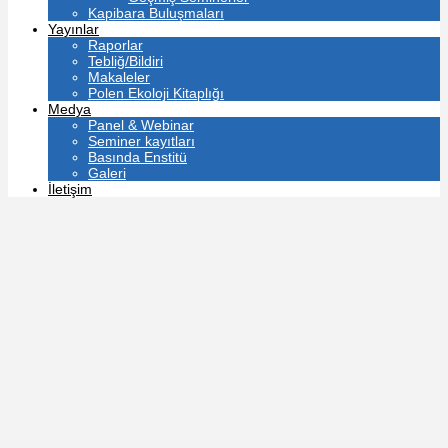
Kapibara Buluşmaları
Yayınlar
Raporlar
Tebliğ/Bildiri
Makaleler
Polen Ekoloji Kitaplığı
Medya
Panel & Webinar
Seminer kayıtları
Basında Enstitü
Galeri
İletişim