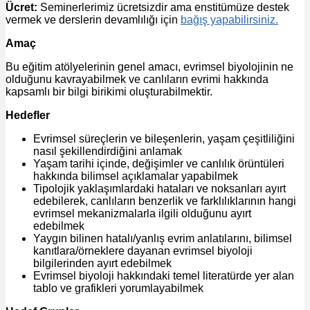
Ücret:
Seminerlerimiz ücretsizdir ama enstitümüze destek
vermek ve derslerin devamlılığı için
bağış yapabilirsiniz.
Amaç
Bu eğitim atölyelerinin genel amacı, evrimsel biyolojinin ne
olduğunu kavrayabilmek ve canlıların evrimi hakkında
kapsamlı bir bilgi birikimi oluşturabilmektir.
Hedefler
Evrimsel süreçlerin ve bileşenlerin, yaşam çeşitliliğini
nasıl şekillendirdiğini anlamak
Yaşam tarihi içinde, değişimler ve canlılık örüntüleri
hakkında bilimsel açıklamalar yapabilmek
Tipolojik yaklaşımlardaki hataları ve noksanları ayırt
edebilerek, canlıların benzerlik ve farklılıklarının hangi
evrimsel mekanizmalarla ilgili olduğunu ayırt
edebilmek
Yaygın bilinen hatalı/yanlış evrim anlatılarını, bilimsel
kanıtlara/örneklere dayanan evrimsel biyoloji
bilgilerinden ayırt edebilmek
Evrimsel biyoloji hakkındaki temel literatürde yer alan
tablo ve grafikleri yorumlayabilmek