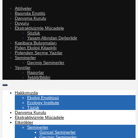
Atölyeler
Basında Enstitü
Danışma Kurulu
Duyuru
Ekstraktivizmle Mücadele
Sözlük
Yaşam Altından Değerlidir
Kapibara Buluşmaları
Polen Ekoloji Kitaplığı
Polenden Seçme Yazılar
Seminerler
Geçmiş Seminerler
Yayınlar
Raporlar
Tebliğ/Bildiri
Hakkımızda
Ekoloji Enstitüsü
Ecology Institute
Tüzük
Danışma Kurulu
Ekstraktivizmle Mücadele
Etkinlikler
Seminerler
Güncel Seminerler
Geçmiş Seminerler