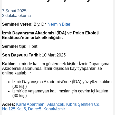
7 Şubat 2025
2 dakika okuma
Semineri veren:
Biy. Dr.
Nermin Biter
İzmir Dayanışma Akademisi (İDA) ve Polen Ekoloji
Enstitüsü’nün ortak etkinliğidir
.
Seminer tipi:
Hibrit
Son Başvuru Tarihi:
10 Mart 2025
Katılım
: İzmir’de katılım gösterecek kişiler İzmir Dayanışma
Akademisi salonunda, İzmir dışından kayıt yapanlar ise
online katılabilir.
İzmir Dayanışma Akademisi’nde (İDA) yüz yüze katılım
(30 kişi)
İzmir’de yaşamayan katılımcılar için çevrim içi katılım
(30 kişi)
Adres:
Karal Apartmanı, Alsancak, Kıbrıs Şehitleri Cd.
No:125 Kat:5, Daire:5, Konak/İzmir