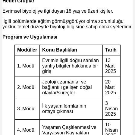
Hedef Gruplar
Evrimsel biyolojiye ilgi duyan 18 yaş ve üzeri kişiler.
İlgili bölümlerde eğitim görmüş/görüyor olma zorunluluğu
yoktur, temel düzeyde biyoloji bilgisine sahip olmak yeterlidir.
Program ve Uygulaması
Modüller
Konu Başlıkları
Tarih
Evrimle ilgili doğru sanılan
13
1. Modül
yanlış bilgiler hakkında bir
Mart
giriş
2025
Jeolojik zamanlar ve
20
2. Modül
bağlantılı gelişen doğal
Mart
olaylar/süreçler
2025
3
İlk yaşam formlarının
3. Modül
Nisan
ortaya çıkması
2025
10
Yaşamın Çeşitlenmesi ve
4. Modül
Nisan
Varyasyon Kaynakları