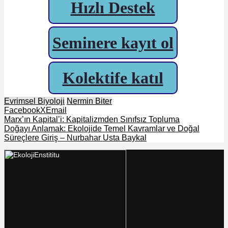
Hızlı Destek
Seminere kayıt ol
Kolektife katıl
Evrimsel Biyoloji
Nermin Biter
Facebook
X
Email
Marx’ın Kapital’i: Kapitalizmden Sınıfsız Topluma
Doğayı Anlamak: Ekolojide Temel Kavramlar ve Doğal
Süreçlere Giriş – Nurbahar Usta Baykal