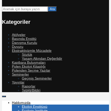
Ara
Kategoriler
Atölyeler
Basında Enstitü
Danışma Kurulu
Duyuru
Ekstraktivizmle Mücadele
Sözlük
Yaşam Altından Değerlidir
Kapibara Buluşmaları
Polen Ekoloji Kitaplığı
Polenden Seçme Yazılar
Seminerler
Geçmiş Seminerler
Yayınlar
Raporlar
Tebliğ/Bildiri
Hakkımızda
Ekoloji Enstitüsü
Ecology Institute