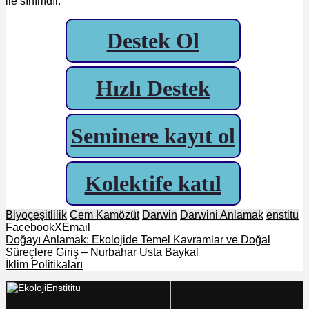
ile sınırlıdır.
Destek Ol
Hızlı Destek
Seminere kayıt ol
Kolektife katıl
Biyoçeşitlilik
Cem Kamözüt
Darwin
Darwini Anlamak
enstitu
Facebook
X
Email
Doğayı Anlamak: Ekolojide Temel Kavramlar ve Doğal
Süreçlere Giriş – Nurbahar Usta Baykal
İklim Politikaları