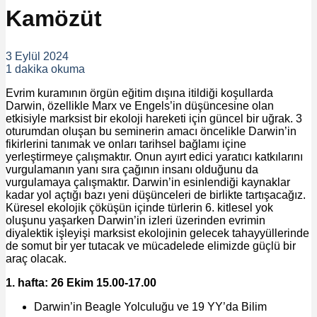
Kamözüt
3 Eylül 2024
1 dakika okuma
Evrim kuramının örgün eğitim dışına itildiği koşullarda
Darwin, özellikle Marx ve Engels’in düşüncesine olan
etkisiyle marksist bir ekoloji hareketi için güncel bir uğrak. 3
oturumdan oluşan bu seminerin amacı öncelikle Darwin’in
fikirlerini tanımak ve onları tarihsel bağlamı içine
yerleştirmeye çalışmaktır. Onun ayırt edici yaratıcı katkılarını
vurgulamanın yanı sıra çağının insanı olduğunu da
vurgulamaya çalışmaktır. Darwin’in esinlendiği kaynaklar
kadar yol açtığı bazı yeni düşünceleri de birlikte tartışacağız.
Küresel ekolojik çöküşün içinde türlerin 6. kitlesel yok
oluşunu yaşarken Darwin’in izleri üzerinden evrimin
diyalektik işleyişi marksist ekolojinin gelecek tahayyüllerinde
de somut bir yer tutacak ve mücadelede elimizde güçlü bir
araç olacak.
1. hafta: 26 Ekim
15.00-17.00
Darwin’in Beagle Yolculuğu ve 19 YY’da Bilim