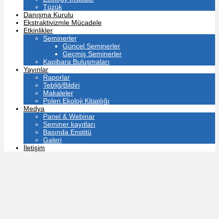
Tüzük
Danışma Kurulu
Ekstraktivizmle Mücadele
Etkinlikler
Seminerler
Güncel Seminerler
Geçmiş Seminerler
Kapibara Buluşmaları
Yayınlar
Raporlar
Tebliğ/Bildiri
Makaleler
Polen Ekoloji Kitaplığı
Medya
Panel & Webinar
Seminer kayıtları
Basında Enstitü
Galeri
İletişim