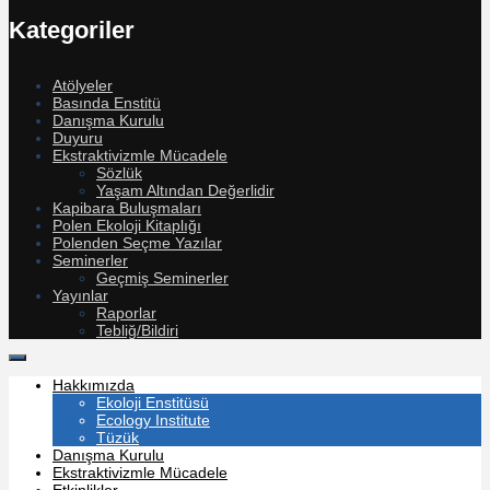
Kategoriler
Atölyeler
Basında Enstitü
Danışma Kurulu
Duyuru
Ekstraktivizmle Mücadele
Sözlük
Yaşam Altından Değerlidir
Kapibara Buluşmaları
Polen Ekoloji Kitaplığı
Polenden Seçme Yazılar
Seminerler
Geçmiş Seminerler
Yayınlar
Raporlar
Tebliğ/Bildiri
Hakkımızda
Ekoloji Enstitüsü
Ecology Institute
Tüzük
Danışma Kurulu
Ekstraktivizmle Mücadele