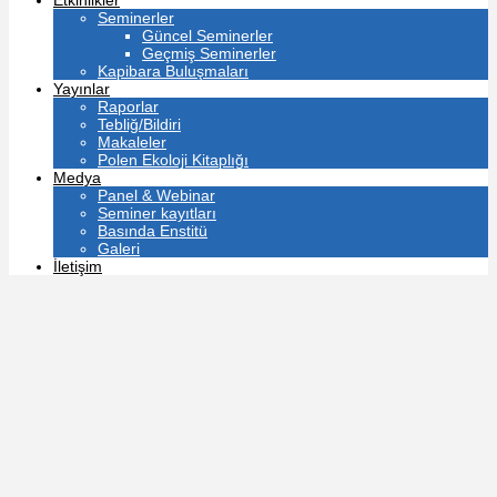
Etkinlikler
Seminerler
Güncel Seminerler
Geçmiş Seminerler
Kapibara Buluşmaları
Yayınlar
Raporlar
Tebliğ/Bildiri
Makaleler
Polen Ekoloji Kitaplığı
Medya
Panel & Webinar
Seminer kayıtları
Basında Enstitü
Galeri
İletişim