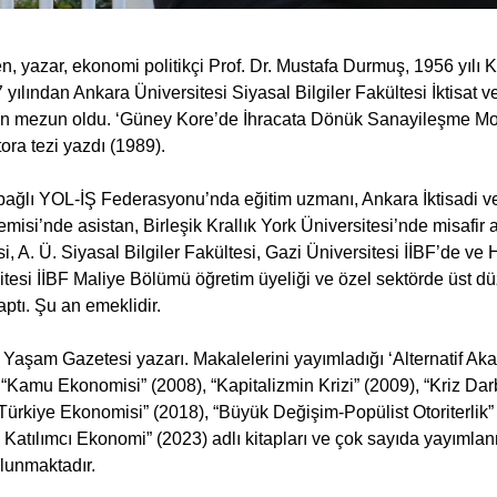
 yazar, ekonomi politikçi Prof. Dr. Mustafa Durmuş, 1956 yılı Ke
yılından Ankara Üniversitesi Siyasal Bilgiler Fakültesi İktisat v
 mezun oldu. ‘Güney Kore’de İhracata Dönük Sanayileşme Mo
ora tezi yazdı (1989).
ağlı YOL-İŞ Federasyonu’nda eğitim uzmanı, Ankara İktisadi ve
emisi’nde asistan, Birleşik Krallık York Üniversitesi’nde misafir 
i, A. Ü. Siyasal Bilgiler Fakültesi, Gazi Üniversitesi İİBF’de v
itesi İİBF Maliye Bölümü öğretim üyeliği ve özel sektörde üst d
aptı. Şu an emeklidir.
Yaşam Gazetesi yazarı. Makalelerini yayımladığı ‘Alternatif Aka
 “Kamu Ekonomisi” (2008), “Kapitalizmin Krizi” (2009), “Kriz Da
ürkiye Ekonomisi” (2018), “Büyük Değişim-Popülist Otoriterlik”
Katılımcı Ekonomi” (2023) adlı kitapları ve çok sayıda yayımla
lunmaktadır.