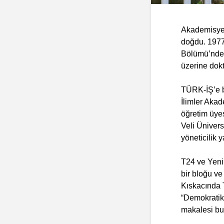
Akademisyen,
doğdu. 1977 
Bölümü’nden
üzerine dokt
TÜRK-İŞ’e b
İlimler Akad
öğretim üyes
Veli Ünivers
yöneticilik y
T24 ve Yeni 
bir bloğu ve
Kıskacında T
“Demokratik 
makalesi bu