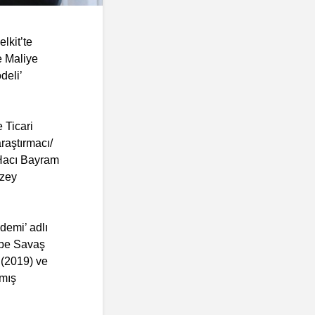
lkit’te
e Maliye
deli’
 Ticari
araştırmacı/
e Hacı Bayram
üzey
demi’ adlı
rbe Savaş
 (2019) ve
nmış