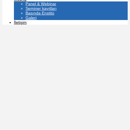
Panel & Webinar
Seminer kayıtları
Basında Enstitü
Galeri
İletişim