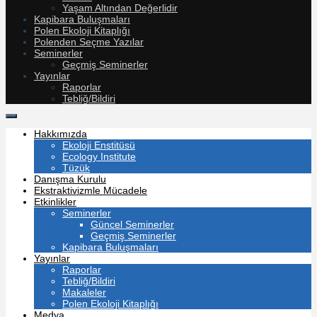
Yaşam Altından Değerlidir
Kapibara Buluşmaları
Polen Ekoloji Kitaplığı
Polenden Seçme Yazılar
Seminerler
Geçmiş Seminerler
Yayınlar
Raporlar
Tebliğ/Bildiri
Hakkımızda
Ekoloji Enstitüsü
Ecology Institute
Tüzük
Danışma Kurulu
Ekstraktivizmle Mücadele
Etkinlikler
Seminerler
Güncel Seminerler
Geçmiş Seminerler
Kapibara Buluşmaları
Yayınlar
Raporlar
Tebliğ/Bildiri
Makaleler
Polen Ekoloji Kitaplığı
Medya