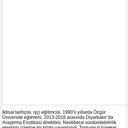
İktisat tarihçisi, işçi eğitimcisi. 1990’lı yıllarda Özgür
Üniversite eğitmeni. 2013-2018 arasında Diyarbakır’da
Araştırma Enstitüsü direktörü. Neoliberal sürdürülebilirlik
eleştirisi üzerine bir kitabı yayımlandı. Toplumsal hareket