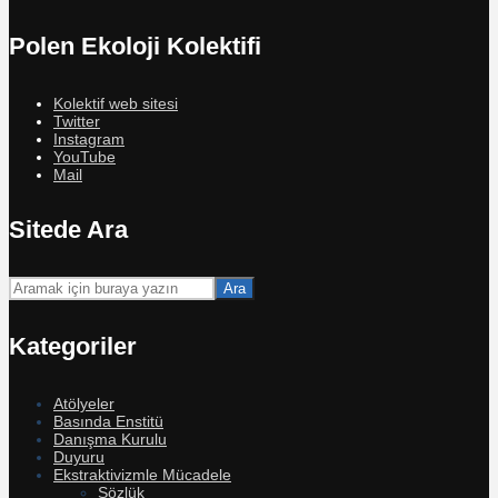
Polen Ekoloji Kolektifi
Kolektif web sitesi
Twitter
Instagram
YouTube
Mail
Sitede Ara
Ara
Kategoriler
Atölyeler
Basında Enstitü
Danışma Kurulu
Duyuru
Ekstraktivizmle Mücadele
Sözlük