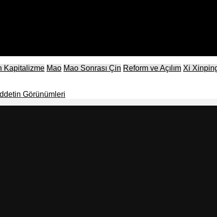
 Kapitalizme
Mao
Mao Sonrası Çin
Reform ve Açılım
Xi Xinpin
ddetin Görünümleri