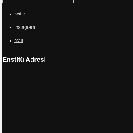
twitter
instagram
mail
Enstitü Adresi