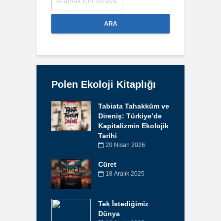
ARA
Polen Ekoloji Kitaplığı
Tabiata Tahakküm ve
Direniş: Türkiye’de
Kapitalizmin Ekolojik
Tarihi
20 Nisan 2026
Cüret
18 Aralık 2025
Tek İstediğimiz
Dünya