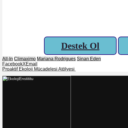
Destek Ol
All-In
Climaximo
Mariana Rodrigues
Sinan Eden
Facebook
X
Email
Proaktif Ekoloji Mücadelesi Atölyesi