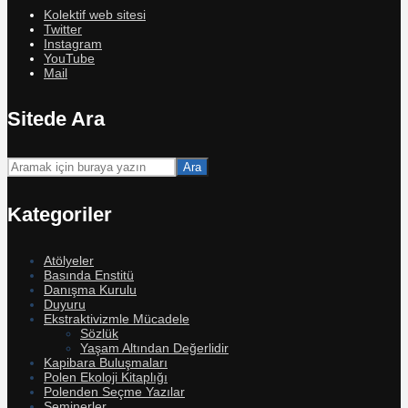
Kolektif web sitesi
Twitter
Instagram
YouTube
Mail
Sitede Ara
Ara
Kategoriler
Atölyeler
Basında Enstitü
Danışma Kurulu
Duyuru
Ekstraktivizmle Mücadele
Sözlük
Yaşam Altından Değerlidir
Kapibara Buluşmaları
Polen Ekoloji Kitaplığı
Polenden Seçme Yazılar
Seminerler