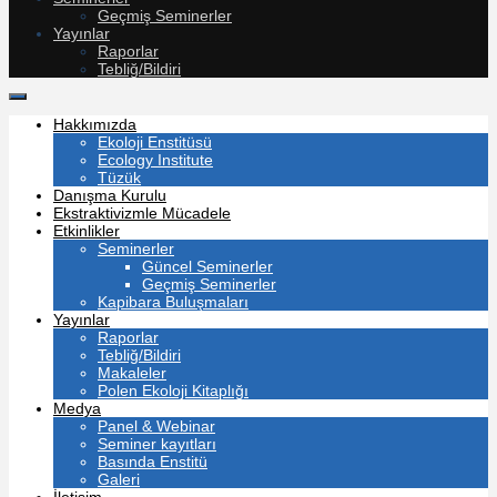
Geçmiş Seminerler
Yayınlar
Raporlar
Tebliğ/Bildiri
Hakkımızda
Ekoloji Enstitüsü
Ecology Institute
Tüzük
Danışma Kurulu
Ekstraktivizmle Mücadele
Etkinlikler
Seminerler
Güncel Seminerler
Geçmiş Seminerler
Kapibara Buluşmaları
Yayınlar
Raporlar
Tebliğ/Bildiri
Makaleler
Polen Ekoloji Kitaplığı
Medya
Panel & Webinar
Seminer kayıtları
Basında Enstitü
Galeri