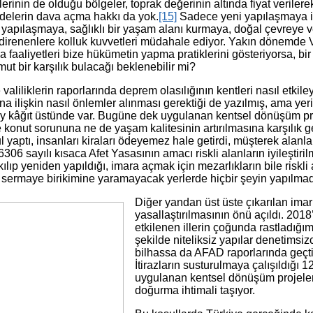
erinin de olduğu bölgeler, toprak değerinin altında fiyat veriler
delerin dava açma hakkı da yok.
[15]
Sadece yeni yapılaşmaya il
i yapılaşmaya, sağlıklı bir yaşam alanı kurmaya, doğal çevreye v
, direnenlere kolluk kuvvetleri müdahale ediyor. Yakın dönemde 
aaliyetleri bize hükümetin yapma pratiklerini gösteriyorsa, bir 
mut bir karşılık bulacağı beklenebilir mi?
valiliklerin raporlarında deprem olasılığının kentleri nasıl etkil
na ilişkin nasıl önlemler alınması gerektiği de yazılmış, ama yer
y kâğıt üstünde var. Bugüne dek uygulanan kentsel dönüşüm pro
 konut sorununa ne de yaşam kalitesinin artırılmasına karşılık geld
 yaptı, insanları kiraları ödeyemez hale getirdi, müşterek alanla
6306 sayılı kısaca Afet Yasasının amacı riskli alanların iyileşti
kılıp yeniden yapıldığı, imara açmak için mezarlıkların bile riskli a
sermaye birikimine yaramayacak yerlerde hiçbir şeyin yapılmadı
Diğer yandan üst üste çıkarılan imar a
yasallaştırılmasının önü açıldı. 2018
etkilenen illerin çoğunda rastladığı
şekilde niteliksiz yapılar denetimsiz
bilhassa da AFAD raporlarında geçti
İtirazların susturulmaya çalışıldığı
uygulanan kentsel dönüşüm projeler
doğurma ihtimali taşıyor.