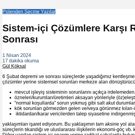
Polenden Seçme Yazılar
Sistem-içi Çözümlere Karşı R
Sonrası
1 Nisan 2024
17 dakika okuma
Gül Köksal
6 Şubat depremi ve sonrası süreçlerde yaşadığımız kentleşme, k
çözümler yerine sistemsel sorunları merkeze alan dönüştürücü 
mevcut işleyiş sisteminin sorunlarını açıkça irdelemeden
özneleri/kurumları/üretimleri aksayan yönleriyle (öz)eleşt
“normal koşullarda” sorun yokmuş gibi salt akut durumlar
kök sorunları görmezden gelen ve/veya görünmez kılan-ü
iktidardan/karar vericilerden talep siyasetine indirgenmi
yaklaşımları işaret ediyorum. Bu yaklaşımın tam aksine yol ala
süreçlerin tıkandığı ve uluslararası ilişkilerin ekonomi-göç vb
Diğer yandan sistem-içi onarım yerine radikal çabalarda buluna