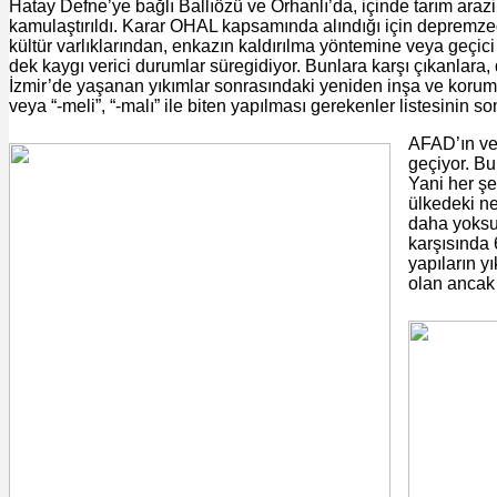
Hatay Defne’ye bağlı Ballıözü ve Orhanlı’da, içinde tarım arazil
kamulaştırıldı. Karar OHAL kapsamında alındığı için depremze
kültür varlıklarından, enkazın kaldırılma yöntemine veya geçic
dek kaygı verici durumlar süregidiyor. Bunlara karşı çıkanlara
İzmir’de yaşanan yıkımlar sonrasındaki yeniden inşa ve koruma f
veya “-meli”, “-malı” ile biten yapılması gerekenler listesinin so
AFAD’ın ve 
geçiyor. Bu
Yani her şe
ülkedeki ne
daha yoksul
karşısında 
yapıların yı
olan ancak 