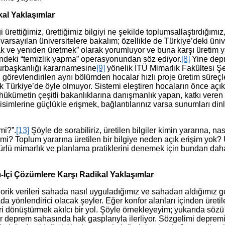
kal Yaklaşımlar
ürettiğimiz, ürettiğimiz bilgiyi ne şekilde toplumsallaştırdığımı
iği varsayılan üniversitelere bakalım; özellikle de Türkiye’deki ün
 ve yeniden üretmek” olarak yorumluyor ve buna karşı üretim y
deki “temizlik yapma” operasyonundan söz ediyor.
[8]
Yine depr
mhurbaşkanlığı kararnamesine
[9]
yönelik İTÜ Mimarlık Fakültesi 
örevlendirilen aynı bölümden hocalar hızlı proje üretim süreçler
ak Türkiye’de öyle olmuyor. Sistemi eleştiren hocaların önce açık
kümetin çeşitli bakanlıklarına danışmanlık yapan, katkı veren a
 isimlerine güçlükle erişmek, bağlantılarınız varsa sunumları di
mi?”.
[13]
Şöyle de sorabiliriz, üretilen bilgiler kimin yararına, nas
mi? Toplum yararına üretilen bir bilgiye neden açık erişim yok? 
türlü mimarlık ve planlama pratiklerini denemek için bundan dah
İçi Çözümlere Karşı Radikal Yaklaşımlar
 teorik verileri sahada nasıl uyguladığımız ve sahadan aldığımız ge
a yönlendirici olacak şeyler. Eğer konfor alanları içinden üretil
eri dönüştürmek akılcı bir yol. Şöyle örnekleyeyim; yukarıda sö
 deprem sahasında hak gasplarıyla ilerliyor. Sözgelimi depremin