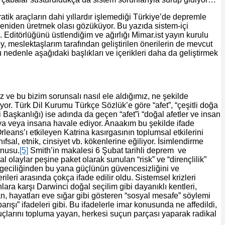
k araçların dahi yıllardır işlemediği Türkiye’de depremle
yeniden üretmek olası gözüküyor. Bu yazıda sistem-içi
. Editörlüğünü üstlendiğim ve ağırlığı Mimar.ist yayın kurulu
, meslektaşlarım tarafından geliştirilen önerilerin de mevcut
edenle aşağıdaki başlıkları ve içerikleri daha da geliştirmek
z ve bu bizim sorunsalı nasıl ele aldığımız, ne şekilde
iyor. Türk Dil Kurumu Türkçe Sözlük’e göre “afet”, “çeşitli doğa
aşkanlığı) ise adında da geçen “afet”i “doğal afetler ve insan
a veya insana havale ediyor. Anaakım bu şekilde ifade
eans’ı etkileyen Katrina kasırgasının toplumsal etkilerini
fsal, etnik, cinsiyet vb. kökenlerine eğiliyor. İsimlendirme
onusu.
[5]
Smith’in makalesi 6 Şubat tarihli deprem ve
l olaylar peşine paket olarak sunulan “risk” ve “dirençlilik”
rgeciliğinden bu yana güçlünün güvencesizliğini ve
leri arasında çokça ifade edilir oldu. Sistemsel krizleri
lara karşı Darwinci doğal seçilim gibi dayanıklı kentleri,
n, hayatları eve sığar gibi gösteren “sosyal mesafe” söylemi
rışı” ifadeleri gibi. Bu ifadelerle imar konusunda ne affedildi,
 suçlarını topluma yayan, herkesi suçun parçası yaparak radikal