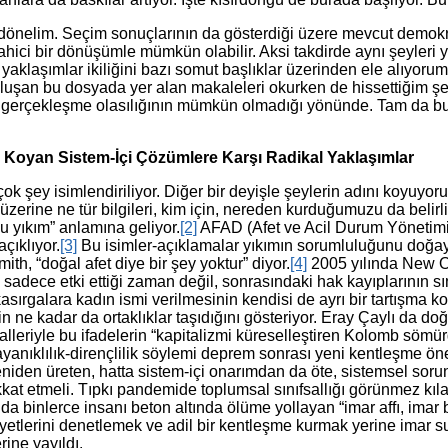
önelim. Seçim sonuçlarının da gösterdiği üzere mevcut demokrati
ici bir dönüşümle mümkün olabilir. Aksi takdirde aynı şeyleri 
yaklaşımlar ikiliğini bazı somut başlıklar üzerinden ele alıyorum
 oluşan bu dosyada yer alan makaleleri okurken de hissettiğim şey
e gerçekleşme olasılığının mümkün olmadığı yönünde. Tam da bu n
ı Koyan Sistem-İçi Çözümlere Karşı Radikal Yaklaşımlar
 şey isimlendiriliyor. Diğer bir deyişle şeylerin adını koyuyoru
üzerine ne tür bilgileri, kim için, nereden kurduğumuzu da belirl
u yıkım” anlamına geliyor.
[2]
AFAD (Afet ve Acil Durum Yönetimi B
açıklıyor.
[3]
Bu isimler-açıklamalar yıkımın sorumluluğunu doğay
th, “doğal afet diye bir şey yoktur” diyor.
[4]
2005 yılında New Orl
adece etki ettiği zaman değil, sonrasındaki hak kayıplarının sını
asırgalara kadın ismi verilmesinin kendisi de ayrı bir tartışma k
 ne kadar da ortaklıklar taşıdığını gösteriyor. Eray Çaylı da doğa
leriyle bu ifadelerin “kapitalizmi küreselleştiren Kolomb sömü
anıklılık-dirençlilik söylemi deprem sonrası yeni kentleşme öneri
eniden üreten, hatta sistem-içi onarımdan da öte, sistemsel sorun
at etmeli. Tıpkı pandemide toplumsal sınıfsallığı görünmez kıla
a binlerce insanı beton altında ölüme yollayan “imar affı, imar ba
aliyetlerini denetlemek ve adil bir kentleşme kurmak yerine imar
rine yayıldı.