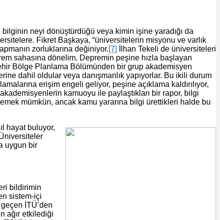
z, bilginin neyi dönüştürdüğü veya kimin işine yaradığı da
iversitelere. Fikret Başkaya, “üniversitelerin misyonu ve varlık
apmanın zorluklarına değiniyor.
[7]
İlhan Tekeli de üniversiteleri
em sahasına dönelim. Depremin peşine hızla başlayan
Şehir Bölge Planlama Bölümünden bir grup akademisyen
ine dahil oldular veya danışmanlık yapıyorlar. Bu ikili durum
lamalarına erişim engeli geliyor, peşine açıklama kaldırılıyor,
kademisyenlerin kamuoyu ile paylaştıkları bir rapor, bilgi
nlemek mümkün, ancak kamu yararına bilgi ürettikleri halde bu
ıl hayat buluyor,
Üniversiteler
a uygun bir
ri bildirimin
en sistem-içi
zü geçen İTÜ’den
 ağır etkilediği