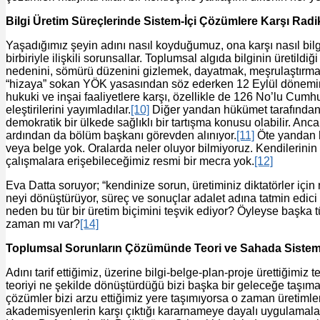
Bilgi Üretim Süreçlerinde Sistem-İçi Çözümlere Karşı Radi
Yaşadığımız şeyin adını nasıl koyduğumuz, ona karşı nasıl bilgi 
birbiriyle ilişkili sorunsallar. Toplumsal algıda bilginin üretild
nedenini, sömürü düzenini gizlemek, dayatmak, meşrulaştırmak
“hizaya” sokan YÖK yasasından söz ederken 12 Eylül dönemin
hukuki ve inşai faaliyetlere karşı, özellikle de 126 No’lu Cu
eleştirilerini yayımladılar.
[10]
Diğer yandan hükümet tarafından g
demokratik bir ülkede sağlıklı bir tartışma konusu olabilir. Anc
ardından da bölüm başkanı görevden alınıyor.
[11]
Öte yandan hü
veya belge yok. Oralarda neler oluyor bilmiyoruz. Kendilerinin
çalışmalara erişebileceğimiz resmi bir mecra yok.
[12]
Eva Datta soruyor; “kendinize sorun, üretiminiz diktatörler için 
neyi dönüştürüyor, süreç ve sonuçlar adalet adına tatmin edici 
neden bu tür bir üretim biçimini teşvik ediyor? Öyleyse başka 
zaman mı var?
[14]
Toplumsal Sorunların Çözümünde Teori ve Sahada Sistem-
Adını tarif ettiğimiz, üzerine bilgi-belge-plan-proje ürettiğimiz
teoriyi ne şekilde dönüştürdüğü bizi başka bir geleceğe taşımad
çözümler bizi arzu ettiğimiz yere taşımıyorsa o zaman üretiml
akademisyenlerin karşı çıktığı kararnameye dayalı uygulamalar