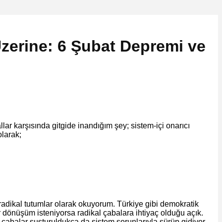
Üzerine: 6 Şubat Depremi ve
ar karşısında gitgide inandığım şey; sistem-içi onarıcı
olarak;
 radikal tutumlar olarak okuyorum. Türkiye gibi demokratik
ir dönüşüm isteniyorsa radikal çabalara ihtiyaç olduğu açık.
Bu çabalar susturuldukça da sistem sorunlarıyla sürüp gidiyor…