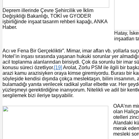
Deprem illerinde Çevre Şehircilik ve İklim
Değişikliği Bakanlığı, TOKİ ve GYODER
işbirliğinde inşaat tasarım rehberi kapağı, ANKA
Haber.
Hatay, İsk
inşaatları 
Acı ve Fena Bir Gerçekliktir”. Mimar, imar afları vb. yollarla
Hotel’in inşası sırasında yaşanan hukuki sorunlar yer almadığ
acil toplanma alanlarından birisiydi. Çok da sorunlu bir ima
konusu süreci özetliyor.
[19]
Arolat, Zorlu PSM ile ilgili bir baş
arazi kamu arazisiyken oraya kimse giremiyordu. Burası bir kamu 
söyleşide kendisi dışında çokça meslektaşın, bilim insanının,
bulamadığı yanıta verilecek radikal yollar elbette var. Her ş
yüzleşmeyi gerektirdiğine inanıyorum. Nitelikli ve adil bir ke
sergilemek bizi ileriye taşıyabilir.
OAA’nın mim
olan Haliçp
otelleri zin
Alandaki kü
merak edenl
mesleki sor