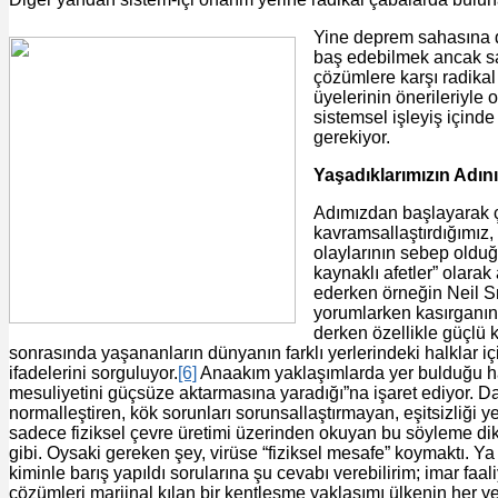
Yine deprem sahasına d
baş edebilmek ancak sah
çözümlere karşı radikal 
üyelerinin önerileriyle
sistemsel işleyiş içind
gerekiyor.
Yaşadıklarımızın Adın
Adımızdan başlayarak çok
kavramsallaştırdığımız, 
olaylarının sebep olduğ
kaynaklı afetler” olarak 
ederken örneğin Neil Smi
yorumlarken kasırganın s
derken özellikle güçlü k
sonrasında yaşananların dünyanın farklı yerlerindeki halklar için
ifadelerini sorguluyor.
[6]
Anaakım yaklaşımlarda yer bulduğu hal
mesuliyetini güçsüze aktarmasına yaradığı”na işaret ediyor. Day
normalleştiren, kök sorunları sorunsallaştırmayan, eşitsizliği y
sadece fiziksel çevre üretimi üzerinden okuyan bu söyleme dikk
gibi. Oysaki gereken şey, virüse “fiziksel mesafe” koymaktı. Ya d
kiminle barış yapıldı sorularına şu cevabı verebilirim; imar fa
çözümleri marjinal kılan bir kentleşme yaklaşımı ülkenin her ye