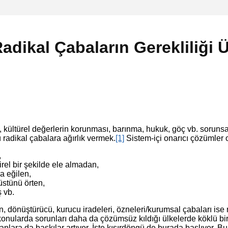
adikal Çabaların Gerekliliği 
ültürel değerlerin korunması, barınma, hukuk, göç vb. sorunsall
radikal çabalara ağırlık vermek.
[1]
Sistem-içi onarıcı çözümler 
,
irel bir şekilde ele almadan,
a eğilen,
stünü örten,
ş vb.
n, dönüştürücü, kurucu iradeleri, özneleri/kurumsal çabaları ise
. konularda sorunları daha da çözümsüz kıldığı ülkelerde köklü b
nlara da baskılar artıyor. İşte kısırdöngü de burada başlıyor. 