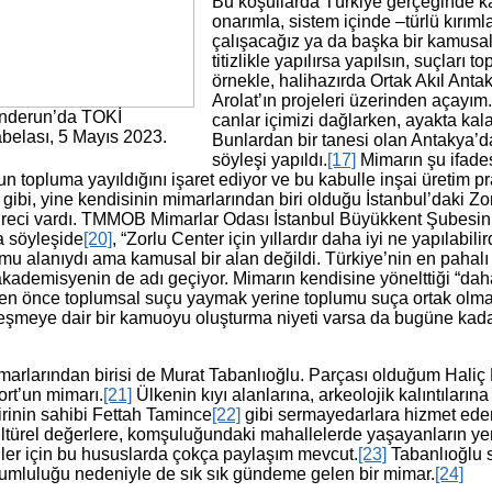
Bu koşullarda Türkiye gerçeğinde ka
onarımla, sistem içinde –türlü kırı
çalışacağız ya da başka bir kamusalı
titizlikle yapılırsa yapılsın, suçları
örnekle, halihazırda Ortak Akıl Ant
Arolat’ın projeleri üzerinden açayım.
enderun’da TOKİ
canlar içimizi dağlarken, ayakta kal
tabelası, 5 Mayıs 2023.
Bunlardan bir tanesi olan Antakya’d
söyleşi yapıldı.
[17]
Mimarın şu ifades
 suçun topluma yayıldığını işaret ediyor ve bu kabulle inşai üre
ı gibi, yine kendisinin mimarlarından biri olduğu İstanbul’daki
r süreci vardı. TMMOB Mimarlar Odası İstanbul Büyükkent Şubesi
ka söyleşide
[20]
, “Zorlu Center için yıllardır daha iyi ne yapılab
alanıydı ama kamusal bir alan değildi. Türkiye’nin en pahalı araz
 akademisyenin de adı geçiyor. Mimarın kendisine yönelttiği “da
eyden önce toplumsal suçu yaymak yerine toplumu suça ortak olma
ntleşmeye dair bir kamuoyu oluşturma niyeti varsa da bugüne kada
arlarından birisi de Murat Tabanlıoğlu. Parçası olduğum Haliç Da
ort’un mimarı.
[21]
Ülkenin kıyı alanlarına, arkeolojik kalıntılarına
cirinin sahibi Fettah Tamince
[22]
gibi sermayedarlara hizmet eden b
ltürel değerlere, komşuluğundaki mahallelerde yaşayanların ye
er için bu hususlarda çokça paylaşım mevcut.
[23]
Tabanlıoğlu s
umluluğu nedeniyle de sık sık gündeme gelen bir mimar.
[24]