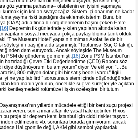
nımca önümüze ikili bir seçenek düşüyor; ya sistem-içi
mlara göz yumma pahasına– olabilenin en iyisini yapmaya
 kurmak için kolları sıvayacağız. Sistem-içi onarımın ne kadar
 topluma yayma riski taşıdığını da eklemek isterim. Bunu bir
akya (OAA) adı altında bir örgütlenmenin başını çeken Emre
[16]
Depremin ilk günlerinde yıkılan yapıların altında kalan
an yapıların sosyal medyada çokça paylaşıldığına tanık olduk.
aki “The Museum Hotel” yapısının mimarı Arolat ile de bir
i söyleşinin başlığına da taşınmıştı: “Toplumsal Suç Ortaklığı,
tim pratiğinden dem vuruyordu. Ancak söyleşide The Museum
 Zorlu PSM de gündeme gelmemişti.
[18]
Zorlu PSM İstanbul’un
nin hazırladığı Çevre Etki Değerlendirme (ÇED) Raporu söz
ilirdi diye düşünüyorum, bulamıyorum” diyor. Ve ekliyor: “…Bu
isi, 800 milyon dolar gibi bir satış bedeli vardı.” İlgili
ha iyi ne yapılabilirdi” sorusuna sistem içinde düşündüğünden
ktan korumanın yolunun, öncelikle suç ve süreçleriyle açıktan
rki kentleşmedeki rolümüze ilişkin özeleştirel bir tutum
yanışması’nın yıllardır mücadele ettiği bir kent suçu projesi
 zarar veren, sonra imar afları ile yasal hale getirilen Rixos
u proje bir deprem kenti İstanbul için ciddi riskler taşıyor.
rinden edilmesine vb. sorunlara burada girmiyorum, ancak
adece Haliçport ile değil, AKM gibi sembol yapılardaki