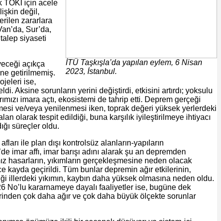
ek TOKİ için acele
işkin değil,
erilen zararlara
Van’da, Sur’da,
talep siyaseti
İTÜ Taşkışla’da yapılan eylem, 6 Nisan
eyeceği açıkça
2023, İstanbul.
ine getirilmemiş.
jeleri ise,
i. Aksine sorunların yerini değiştirdi, etkisini artırdı; yoksulu
rımızı imara açtı, ekosistemi de tahrip etti. Deprem gerçeği
rilmesi ve/veya yenilenmesi iken, toprak değeri yüksek yerlerdeki
lan olarak tespit edildiği, buna karşılık iyileştirilmeye ihtiyacı
ğı süreçler oldu.
fları ile plan dışı kontrolsüz alanların-yapıların
’de imar affı, imar barışı adını alarak şu an depremden
mız hasarların, yıkımların gerçekleşmesine neden olacak
ce kayda geçirildi. Tüm bunlar depremin ağır etkilerinin,
ği illerdeki yıkımın, kaybın daha yüksek olmasına neden oldu.
 126 No’lu kararnameye dayalı faaliyetler ise, bugüne dek
inden çok daha ağır ve çok daha büyük ölçekte sorunlar