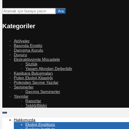
Ara
Kategoriler
Atölyeler
Basında Enstitü
Danışma Kurulu
Duyuru
Ekstraktivizmle Mücadele
Sözlük
Yaşam Altından Değerlidir
Kapibara Buluşmaları
Polen Ekoloji Kitaplığı
Polenden Seçme Yazılar
Seminerler
Geçmiş Seminerler
Yayınlar
Raporlar
Tebliğ/Bildiri
Hakkımızda
Ekoloji Enstitüsü
Ecology Institute