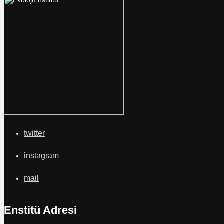
twitter
instagram
mail
Enstitü Adresi