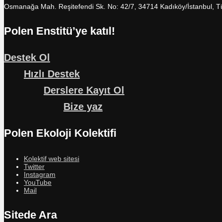
Osmanağa Mah. Reşitefendi Sk. No: 42/7, 34714 Kadıköy/İstanbul, T
Polen Enstitü’ye katıl!
Destek Ol
Hızlı Destek
Derslere Kayıt Ol
Bize yaz
Polen Ekoloji Kolektifi
Kolektif web sitesi
Twitter
Instagram
YouTube
Mail
Sitede Ara