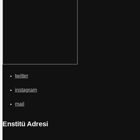
twitter
instagram
mail
Enstitü Adresi