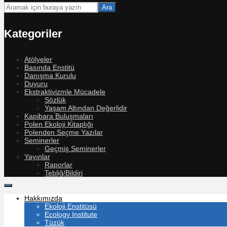
Ara
Kategoriler
Atölyeler
Basında Enstitü
Danışma Kurulu
Duyuru
Ekstraktivizmle Mücadele
Sözlük
Yaşam Altından Değerlidir
Kapibara Buluşmaları
Polen Ekoloji Kitaplığı
Polenden Seçme Yazılar
Seminerler
Geçmiş Seminerler
Yayınlar
Raporlar
Tebliğ/Bildiri
Hakkımızda
Ekoloji Enstitüsü
Ecology Institute
Tüzük