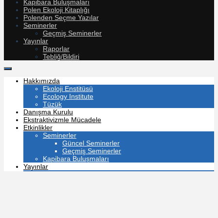
Kapibara Buluşmaları
Polen Ekoloji Kitaplığı
Polenden Seçme Yazılar
Seminerler
Geçmiş Seminerler
Yayınlar
Raporlar
Tebliğ/Bildiri
Hakkımızda
Ekoloji Enstitüsü
Ecology Institute
Tüzük
Danışma Kurulu
Ekstraktivizmle Mücadele
Etkinlikler
Seminerler
Güncel Seminerler
Geçmiş Seminerler
Kapibara Buluşmaları
Yayınlar
Raporlar
Tebliğ/Bildiri
Makaleler
Polen Ekoloji Kitaplığı
Medya
Panel & Webinar