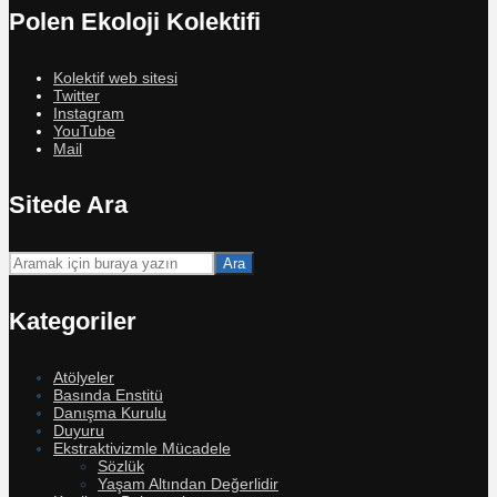
Polen Ekoloji Kolektifi
Kolektif web sitesi
Twitter
Instagram
YouTube
Mail
Sitede Ara
Ara
Kategoriler
Atölyeler
Basında Enstitü
Danışma Kurulu
Duyuru
Ekstraktivizmle Mücadele
Sözlük
Yaşam Altından Değerlidir