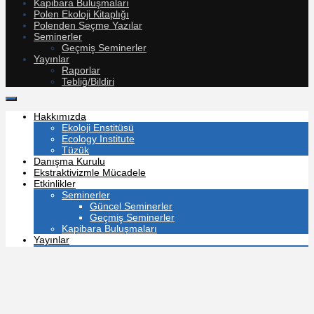
Kapibara Buluşmaları
Polen Ekoloji Kitaplığı
Polenden Seçme Yazılar
Seminerler
Geçmiş Seminerler
Yayınlar
Raporlar
Tebliğ/Bildiri
Hakkımızda
Ekoloji Enstitüsü
Ecology Institute
Tüzük
Danışma Kurulu
Ekstraktivizmle Mücadele
Etkinlikler
Seminerler
Güncel Seminerler
Geçmiş Seminerler
Kapibara Buluşmaları
Yayınlar
Raporlar
Tebliğ/Bildiri
Makaleler
Polen Ekoloji Kitaplığı
Medya
Panel & Webinar