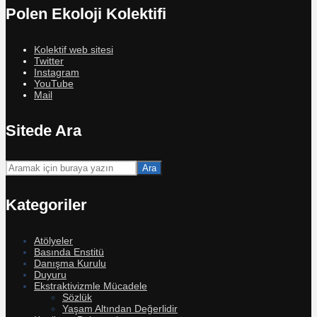
Polen Ekoloji Kolektifi
Kolektif web sitesi
Twitter
Instagram
YouTube
Mail
Sitede Ara
Ara
Kategoriler
Atölyeler
Basında Enstitü
Danışma Kurulu
Duyuru
Ekstraktivizmle Mücadele
Sözlük
Yaşam Altından Değerlidir