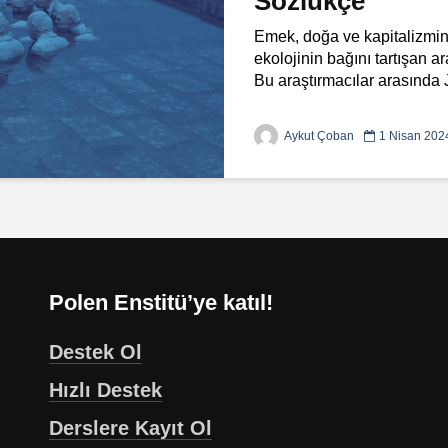
Sözlükçe
Emek, doğa ve kapitalizmin k
ekolojinin bağını tartışan a
Bu araştırmacılar arasında
Aykut Çoban
1 Nisan 202
Polen Enstitü’ye katıl!
Destek Ol
Hızlı Destek
Derslere Kayıt Ol