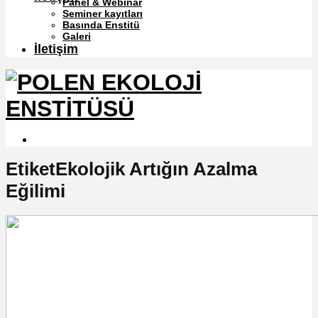
Panel & Webinar
Seminer kayıtları
Basında Enstitü
Galeri
İletişim
EtiketEkolojik Artığın Azalma
Eğilimi