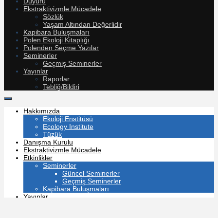
Duyuru
Ekstraktivizmle Mücadele
Sözlük
Yaşam Altından Değerlidir
Kapibara Buluşmaları
Polen Ekoloji Kitaplığı
Polenden Seçme Yazılar
Seminerler
Geçmiş Seminerler
Yayınlar
Raporlar
Tebliğ/Bildiri
Hakkımızda
Ekoloji Enstitüsü
Ecology Institute
Tüzük
Danışma Kurulu
Ekstraktivizmle Mücadele
Etkinlikler
Seminerler
Güncel Seminerler
Geçmiş Seminerler
Kapibara Buluşmaları
Yayınlar
Raporlar
Tebliğ/Bildiri