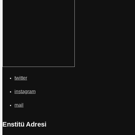
twitter
instagram
mail
Enstitü Adresi