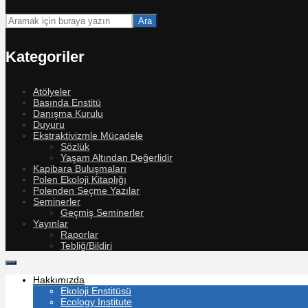
Ara
Kategoriler
Atölyeler
Basında Enstitü
Danışma Kurulu
Duyuru
Ekstraktivizmle Mücadele
Sözlük
Yaşam Altından Değerlidir
Kapibara Buluşmaları
Polen Ekoloji Kitaplığı
Polenden Seçme Yazılar
Seminerler
Geçmiş Seminerler
Yayınlar
Raporlar
Tebliğ/Bildiri
Hakkımızda
Ekoloji Enstitüsü
Ecology Institute