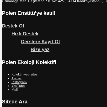
Osmanağa Mah. Reşitefendi Sk. No: 42/7, 34714 Kadıköy/İstanbul, T
Polen Enstitü’ye katıl!
Destek Ol
Hızlı Destek
Derslere Kayıt Ol
Bize yaz
Polen Ekoloji Kolektifi
Kolektif web sitesi
Twitter
Instagram
YouTube
Mail
Sitede Ara