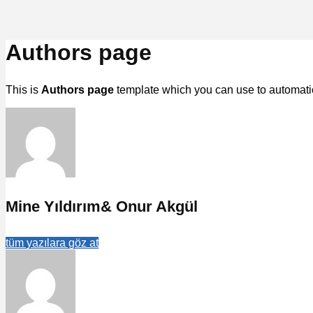
Authors page
This is
Authors page
template which you can use to automatica
Mine Yıldırım& Onur Akgül
tüm yazılara göz at