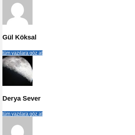
Gül Köksal
tüm yazılara göz at
Derya Sever
tüm yazılara göz at