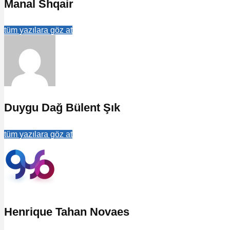
Manal Shqair
tüm yazılara göz at
Duygu Dağ Bülent Şık
tüm yazılara göz at
Henrique Tahan Novaes